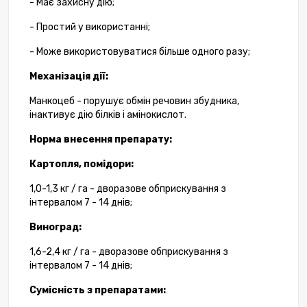
-
Має
захисну
дію
;
-
Простий у
використанні
;
-
Може
використовуватися
більше одного разу
;
Механізація
дії
:
Манкоцеб
-
порушує
обмін речовин
збудника
,
інактивує
дію
білків
і
амінокислот
.
Норма
внесення препарату
:
Картопля
,
помідори
:
1,0-1,3
кг
/
га
-
дворазове
обприскування
з
інтервалом
7
-
14
днів
;
Виноград
:
1,6-2,4
кг
/
га
-
дворазове
обприскування
з
інтервалом
7
-
14
днів
;
Сумісність
з
препаратами
: