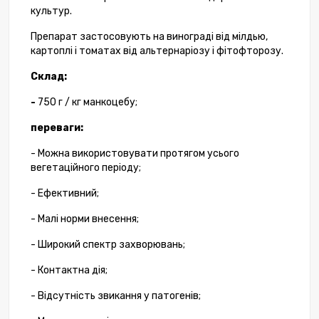
культур
.
Препарат
застосовують
на винограді
від
мілдью
,
картоплі
і
томатах
від
альтернаріозу
і
фітофторозу
.
Склад
:
-
750
г
/
кг
манкоцебу
;
переваги
:
-
Можна
використовувати
протягом усього
вегетаційного періоду
;
-
Ефективний
;
-
Малі
норми внесення
;
-
Широкий
спектр
захворювань
;
-
Контактна
дія
;
-
Відсутність звикання у
патогенів
;