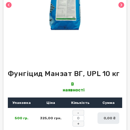
chevron_left
chevron_right
Фунгіцид Манзат ВГ, UPL 10 кг
В
наявності
Упаковка
Ціна
Кількість
Сумма
-
500 гр.
325,00 грн.
0,00 ₴
+