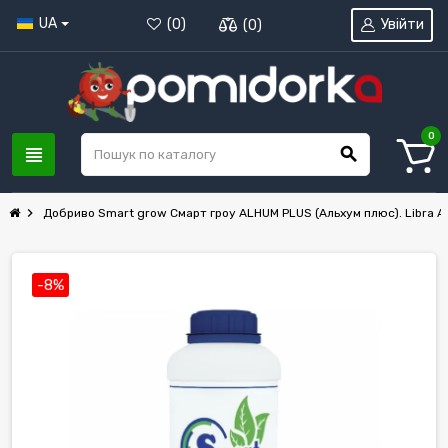
UA
Увійти
(
0
)
(
0
)
0
view_headline
search
chevron_right
Добриво Smart grow Cмарт гроу ALHUM PLUS (Альхум плюс). Libra Ag
-8%