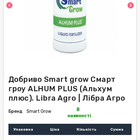
chevron_left
chevron_right
Добриво Smart grow Cмарт
гроу ALHUM PLUS (Альхум
плюс). Libra Agro | Лібра Агро
В
Бренд
Smart Grow
наявності
Упаковка
Ціна
Кількість
Сумма