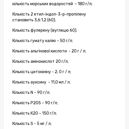
кількість
морських водоростей
–
180
г/
л
;
Кількість
2
етил-індол-3-р-пропілену
становить
3,6
:
1,2
(
60
);
Кількість
фулерену
(
вуглецю
60
);
Кількість
гумату
калію
–
50
г
/
л
;
Кількість
альгінової кислоти
-
20
г
/
л
;
Кількість
амінокислот
20
г/
л
;
Кількість
цитокініну
-
2, 0
г
/
л
;
Кількість ауксину
-
11,0
мл
/
л
;
Кількість
N
–
90
г
/
л
;
Кількість
P2O5
–
90
г
/
л
;
Кількість
К2О
–
150
г
/
л
;
Кількість
S
-
5
мг
/
л
;