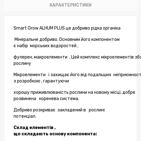
ХАРАКТЕРИСТИКИ
Smart
Grow
ALHUM
PLUS
це
добриво
рідка
органіка
Мінеральне добриво
.
Основним
його
компонентом
є
набір
морських водоростей
,
фулерен
,
макроелементи
.
Цей
комплекс
мікроелементів
зб
рослину
Мікроелементи
і
захищає
його
від
подальших
неприємнос
з розробкою
,
гарантуючи
хорошу
приживлюваність
рослини
на
новому
місці
,
добре
розвинена
коренева
система
.
Добриво розкриває
закладений
в
рослині
потенціал.
Склад
елементів
,
що
складають
основу
компонента
: