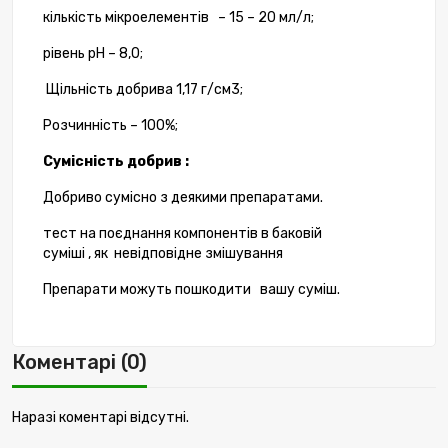
кількість мікроелементів
–
15
–
20
мл
/
л
;
рівень
pH
–
8,0
;
Щільність
добрива
1,17
г
/
см3
;
Розчинність
–
100
%;
Сумісність
добрив :
Добриво
сумісно
з
деякими
препаратами
.
тест
на
поєднання
компонентів
в
баковій
суміші
,
як
невідповідне
змішування
Препарати
можуть
пошкодити
вашу
суміш
.
Коментарі (0)
Наразі коментарі відсутні.