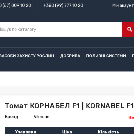
 (67) 009 10 20
+380 (99) 777 10 20
Мій акаунт
search
ЗАСОБИ ЗАХИСТУ РОСЛИН
ДОБРИВА
ПОЛИВНІ СИСТЕМИ
Томат КОРНАБЕЛ F1 | KORNABEL F1 
Бренд
Vilmorin
Не
Упаковка
Ціна
Кількість