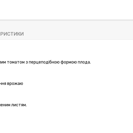
ЕРИСТИКИ
слим томатом з перцеподібною формою плода.
ання врожаю
неним листям.