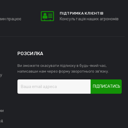
ПІДТРИМКА КЛІЄНТІВ
зин працює
Консультація наших агрономів
РОЗСИЛКА
Ви зможете скасувати підписку в будь-який час,
написавши нам через форму зворотнього зв'язку.
у
ПІДПИСАТИСЬ
ми
од