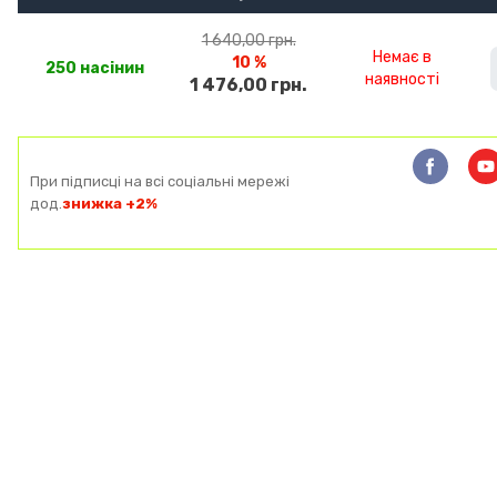
1 640,00 грн.
Немає в
10 %
250 насінин
наявності
1 476,00 грн.
При підписці на всі соціальні мережі
дод.
знижка +2%