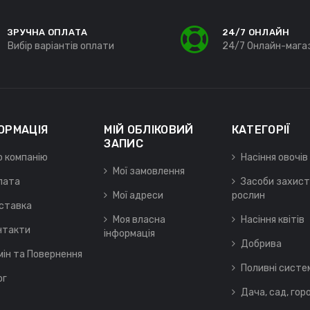
ЗРУЧНА ОПЛАТА
24/7 ОНЛАЙН
Вибір варіантів оплати
24/7 Онлайн-мага
ОРМАЦІЯ
МІЙ ОБЛІКОВИЙ
КАТЕГОРІЇ
ЗАПИС
о компанію
Насіння овочів
Мої замовлення
лата
Засоби захист
Мої адреси
рослин
ставка
Моя власна
Насіння квітів
нтакти
інформація
Добрива
мін та Повернення
Поливні систе
ог
Дача, сад, гор