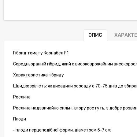
ОПИС
ХАРАКТ
Гібрид томату Корнабел F1
Середньоранній гібрид, який є високоврожайним високоро
Характеристика гібриду
Швидкозрілість: як висадили розсаду є 70-75 днів до збир
Рослина
Рослина надзвичайно сильні, вгору ростуть, з добре розви
Плоди
• плоди перцеподібної форми, діаметром 5-7 см;