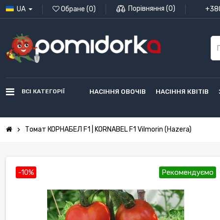
Порівняння
(
0
)
UA
Обране
(
0
)
+380
ВСІ КАТЕГОРІЇ
НАСІННЯ ОВОЧІВ
НАСІННЯ КВІТІВ
Томат КОРНАБЕЛ F1 | KORNABEL F1 Vilmorin (Hazera)
chevron_right
-10%
Рекомендуємо