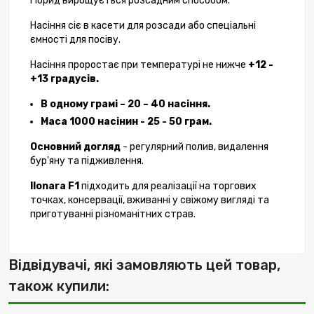
Гібрид вирощується розсадним способом.
Насіння сіє в касети для розсади або спеціальні
ємності для посіву.
Насіння проростає при температурі не нижче
+12 -
+13 градусів.
В одному грамі – 20 – 40 насіння.
Маса 1000 насінин - 25 - 50 грам.
Основний догляд
- регулярний полив, видалення
бур'яну та підживлення.
Ilonara F1
підходить для реалізації на торгових
точках, консервації, вживанні у свіжому вигляді та
приготуванні різноманітних страв.
Відвідувачі, які замовляють цей товар,
також купили: