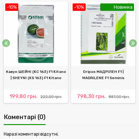
-10%
-10%
Новинка
Кавун ШЕЙНІ (KС 163) F1 Kitano
Огірок МАДРІЛЕН F1 |
| SHEYNI (KS 163) F1 Kitano
MADRILENE F1 Seminis
199,80 грн.
798,30 грн.
222,00 грн.
887,00 грн.
Коментарі (0)
Наразі коментарі відсутні.