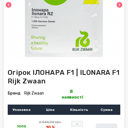
chevron_left
chevron_right
Огірок ІЛОНАРА F1 | ILONARA F1
Rijk Zwaan
В
Бренд
Rijk Zwaan
наявності
Упаковка
Ціна
Кількість
Сумма
2 544,00 грн.
-
1000
10 %