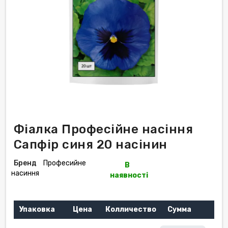
Фіалка Професійне насіння
Сапфір синя 20 насінин
Бренд
Професийне
В
насиння
наявності
Упаковка
Цена
Колличество
Сумма