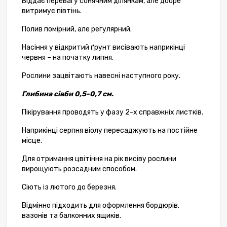
Віддає перевагу сонячним ділянкам, але добре
витримує півтінь.
Полив помірний, але регулярний.
Насіння у відкритий ґрунт висівають наприкінці
червня – на початку липня.
Рослини зацвітають навесні наступного року.
Глибина сівби 0,5-0,7 см.
Пікірування проводять у фазу 2-х справжніх листків.
Наприкінці серпня віолу пересаджують на постійне
місце.
Для отримання цвітіння на рік висіву рослини
вирощують розсадним способом.
Сіють із лютого до березня.
Відмінно підходить для оформлення бордюрів,
вазонів та балконних ящиків.