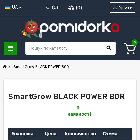
UA
Увійти
(
0
)
(
0
)
0
view_headline
search
chevron_right
SmartGrow BLACK POWER BOR
SmartGrow BLACK POWER BOR
В
наявності
Упаковка
Цена
Колличество
Сумма