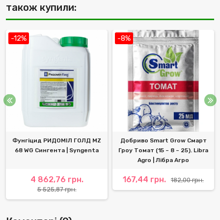
також купили:
-12%
-8%
Фунгіцид РИДОМІЛ ГОЛД МZ
Добриво Smart Grow Смарт
68 WG Сингента | Syngenta
Гроу Томат (15 – 8 – 25). Libra
Agro | Лібра Агро
4 862,76 грн.
167,44 грн.
182,00 грн.
5 525,87 грн.