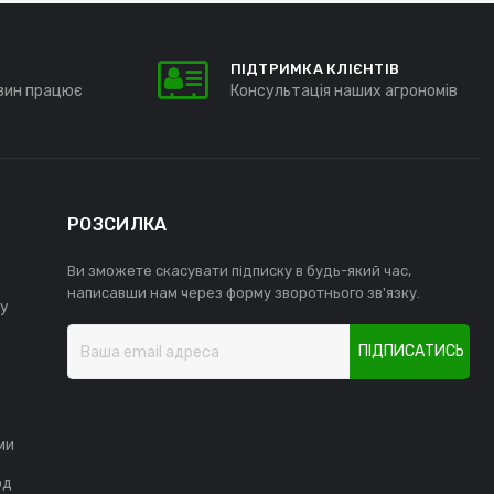
ПІДТРИМКА КЛІЄНТІВ
зин працює
Консультація наших агрономів
РОЗСИЛКА
Ви зможете скасувати підписку в будь-який час,
написавши нам через форму зворотнього зв'язку.
у
ПІДПИСАТИСЬ
ми
од