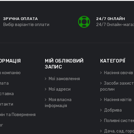
ЗРУЧНА ОПЛАТА
24/7 ОНЛАЙН
Вибір варіантів оплати
24/7 Онлайн-мага
ОРМАЦІЯ
МІЙ ОБЛІКОВИЙ
КАТЕГОРІЇ
ЗАПИС
о компанію
Насіння овочів
Мої замовлення
лата
Засоби захист
Мої адреси
рослин
ставка
Моя власна
Насіння квітів
нтакти
інформація
Добрива
мін та Повернення
Поливні систе
ог
Дача, сад, гор