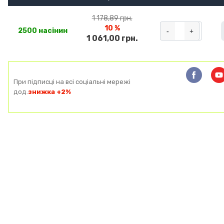
1 178,89 грн.
10 %
-
+
2500 насінин
1 061,00 грн.
При підписці на всі соціальні мережі
дод.
знижка +2%