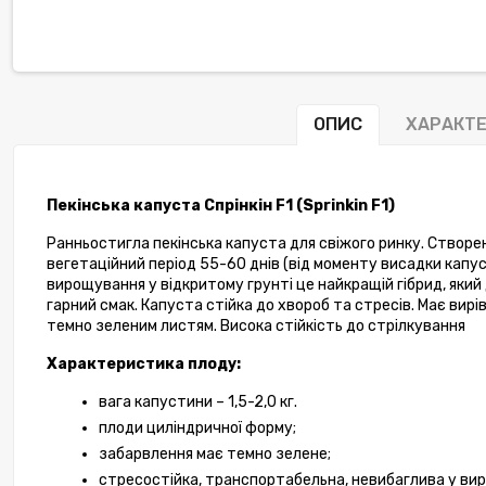
ОПИС
ХАРАКТ
Пекінська капуста Спрінкін F1 (Sprinkin F1) 
Ранньостигла пекінська капуста для свіжого ринку. Створен
вегетаційний період 55-60 днів (від моменту висадки капус
вирощування у відкритому грунті це найкращій гібрид, який 
гарний смак. Капуста стійка до хвороб та стресів. Має вирів
темно зеленим листям. Висока стійкість до стрілкування
Характеристика плоду:
вага капустини – 1,5-2,0 кг.
плоди циліндричної форму;
забарвлення має темно зелене;
стресостійка, транспортабельна, невибаглива у ви