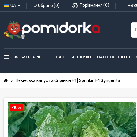
Порівняння
(
0
)
UA
Обране
(
0
)
+380
ВСІ КАТЕГОРІЇ
НАСІННЯ ОВОЧІВ
НАСІННЯ КВІТІВ
Пекінська капуста Спрінкін F1 | Sprinkin F1 Syngenta
chevron_right
-10%