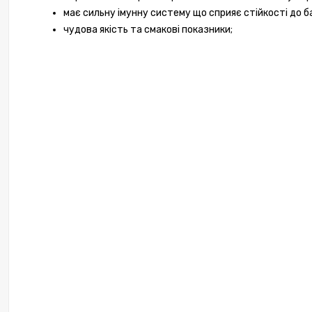
має сильну імунну систему що сприяє стійкості до 
чудова якість та смакові показники;