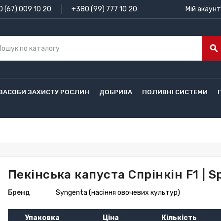
 (67) 009 10 20
+380 (99) 777 10 20
Мій акаунт
search
ЗАСОБИ ЗАХИСТУ РОСЛИН
ДОБРИВА
ПОЛИВНІ СИСТЕМИ
Пекінська капуста Спрінкін F1 | S
Бренд
Syngenta (насіння овочевих культур)
Упаковка
Ціна
Кількість