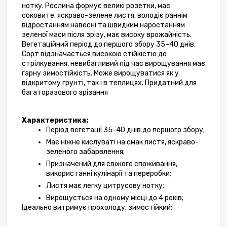
нотку. Рослина формує великі розетки, має 
соковите, яскраво-зелене листя, володіє раннім 
відростанням навесні та швидким наростанням 
зеленої маси після зрізу, має високу врожайність. 
Вегетаційний період до першого збору 35–40 днів. 
Сорт відзначається високою стійкістю до 
стрілкування, невибагливий під час вирощування має 
гарну зимостійкість. Може вирощуватися як у 
відкритому грунті, так і в теплицях. Придатний для 
багаторазового зрізання
Характеристика:
Період вегетації 35-40 днів до першого збору;
Має ніжне кислуваті на смак листя, яскраво-
зеленого забарвлення;
Призначений для свіжого споживання, 
використанні кулінарії та переробки;
Листя має легку цитрусову нотку;
Вирощується на одному місці до 4 років;
Ідеально витримує прохолоду, зимостійкий;