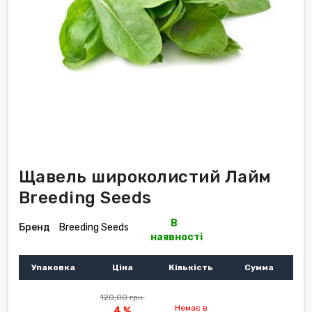
Щавель широколистий Лайм
Breeding Seeds
В
Бренд
Breeding Seeds
наявності
Упаковка
Ціна
Кількість
Сумма
120,00 грн.
Немає в
4 %