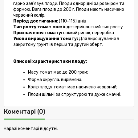
гарно зав'язує плоди. Плоди однорідні за розміром та 
формою. Вага плодів до 200 г. Плоди мають насичено 
червоний колір.
Період достигання
: (110-115) днів 
Тип росту томат має:
 індетермінантний тип росту
Призначення томату:
 свіжий ринок, переробка
Умови вирощування томату:
 Для вирощування в 
закритому грунті в перши та другий оберт.
Описові характеристики плоду:
Масу томат має до 200 грам;
Форма округла, вирівняна;
Колір плоду томат має насичено червоний;
Плоди щільні за структурою та дуже смачні;
Коментарі (0)
Наразі коментарі відсутні.