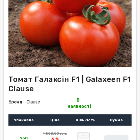
Томат Галаксін F1 | Galaxeen F1
Clause
В
Бренд
Clause
наявності
Упаковка
Ціна
Кількість
Сумма
1 508,00 грн.
-
250
6 %