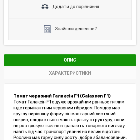
Додати до порівняння
Знайшли дешевше?
ОПИС
ХАРАКТЕРИСТИКИ
Томат червоний Галаксін F1 (Galaxeen
F1)
Томат Галаксін F1 є дуже врожайним ранньостиглим 
індетермінантним червоним гібридом. Помідор має 
круглу вирівняну форму він має гарний листяний 
покрив, плоди в нього мають щільну структуру, вони 
не розтріскуються не втрачають товарного вигляду 
навіть під час транспортування на великі відстані.  
Рослина має гарну силу росту, добре збалансований, 