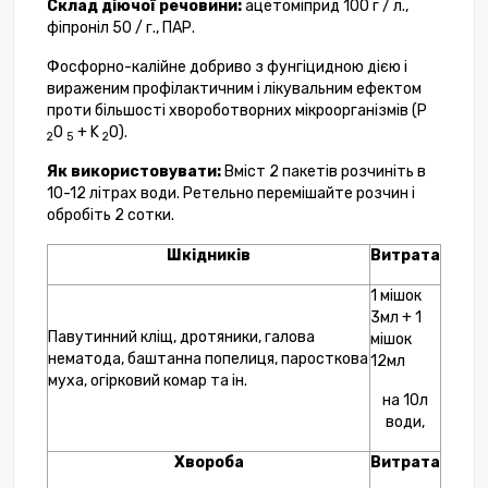
Склад діючої речовини:
ацетоміприд 100 г / л.,
фіпроніл 50 / г., ПАР.
Фосфорно-калійне добриво з фунгіцидною дією і
вираженим профілактичним і лікувальним ефектом
проти більшості хвороботворних мікроорганізмів (P
O
+ K
O).
2
5
2
Як використовувати:
Вміст 2 пакетів розчиніть в
10-12 літрах води. Ретельно перемішайте розчин і
обробіть 2 сотки.
Шкідників
Витрата
1 мішок
3мл + 1
Павутинний кліщ, дротяники, галова
мішок
нематода, баштанна попелиця, паросткова
12мл
муха, огірковий комар та ін.
на 10л
води,
Хвороба
Витрата