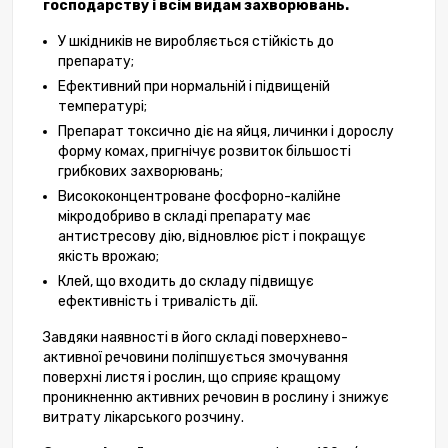
господарству і всім видам захворювань.
У шкідників не виробляється стійкість до
препарату;
Ефективний при нормальній і підвищеній
температурі;
Препарат токсично діє на яйця, личинки і дорослу
форму комах, пригнічує розвиток більшості
грибкових захворювань;
Висококонцентроване фосфорно-калійне
мікродобриво в складі препарату має
антистресову дію, відновлює ріст і покращує
якість врожаю;
Клей, що входить до складу підвищує
ефективність і тривалість дії.
Завдяки наявності в його складі поверхнево-
активної речовини поліпшується змочування
поверхні листя і рослин, що сприяє кращому
проникненню активних речовин в рослину і знижує
витрату лікарського розчину.