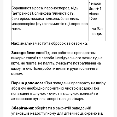
1 мішок
Борошниста роса, пероноспороз, мідь
3мл + 1
(антракноз), оливкова плямистість,
мішок
бактеріоз, мозаїка польова, біла гниль,
12мл
макроспоріоз (суха плямистість), коренева
на 10л
гниль.
води,
Максимальна частота обробок за сезон - 2.
Заходи безпеки:
Під час роботи з препаратом
використовуйте засоби інсмідуального захисту, не
їжте, не пийте, не паліть. Уникайте потрапляння на
шкіру і в очі. Після роботи вимити руки і обличчя з
милом.
Перша допомога:
При попаданні препарату на шкіру
або в очі необхідно промити їх чистою водою. При
попаданні в шлунок - очистіть шлунок, вживайте
активоване вугілля, зверніться до лікаря.
Зберігання:
зберігати в закритій заводській
упаковці в недоступному для дітей місці, окремо від