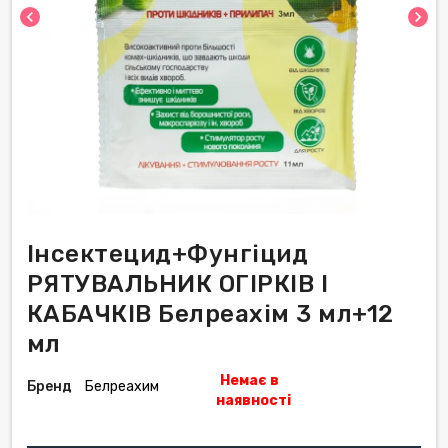
chevron_left
chevron_right
Інсектецид+Фунгіцид
РЯТУВАЛЬНИК ОГІРКІВ І
КАБАЧКІВ Белреахім 3 мл+12
мл
Немає в
Бренд
Белреахим
наявності