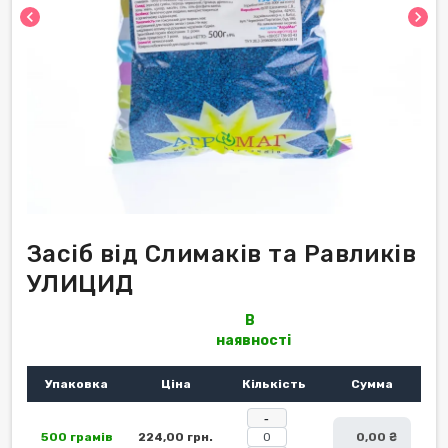
chevron_left
chevron_right
Засіб від Слимаків та Равликів
УЛИЦИД
В
наявності
Упаковка
Ціна
Кількість
Сумма
-
500 грамів
224,00 грн.
0,00 ₴