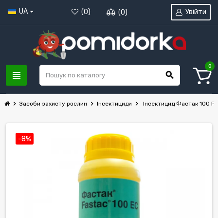
UA
Увійти
(
0
)
(
0
)
0
view_headline
search
chevron_right
chevron_right
chevron_right
Засоби захисту рослин
Інсектициди
Інсектицид Фастак 100 Fa
-8%