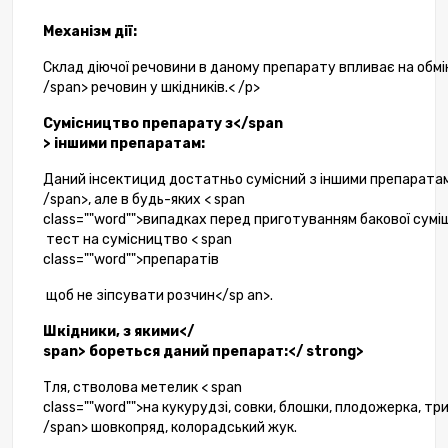
Механізм
дії
:
Склад
діючої
речовини
в
даному
препарату
впливає
на
обмі
/span>
речовин
у
шкідників
.< /p>
Сумісництво
препарату
з</span
>
іншими
препаратам
:
Даний
інсектицид
достатньо
сумісний
з
іншими
препарата
/span>,
але
в
будь-яких
< span
class=""word"">випадках
перед
приготуванням
бакової
суміш
тест
на
сумісництво
< span
class=""word"">препаратів
щоб
не
зіпсувати
розчин</sp an>.
Шкідники
,
з
якими</
span>
бореться
даний
препарат
:</ strong>
Тля
,
стволова
метелик
< span
class=""word"">на
кукурудзі
,
совки
,
блошки
,
плодожерка
,
тр
/span>
шовкопряд
,
колорадський
жук
.