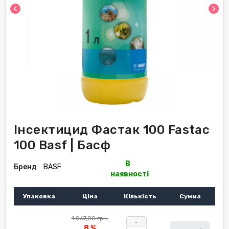
chevron_left
chevron_right
Інсектицид Фастак 100 Fastac
100 Basf | Басф
В
Бренд
BASF
наявності
Упаковка
Ціна
Кількість
Сумма
1 067,00 грн.
-
8 %