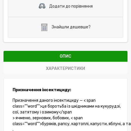
Додати до порівняння
Знайшли дешевше?
ОПИС
ХАРАКТЕРИСТИКИ
Призначення
інсектициду
:
Призначення
даного
інсектициду
— < span
class=""word"">це
боротьба
із
шкідниками
на
кукурудзі
,
сої
,
затятому
і
озимому</span
>
ячменю
,
зернових
,
бобових
, < span
class=""word"">буряків
,
рапсу
,
картоплі
,
капусти
,
яблуні
,
а
та
.