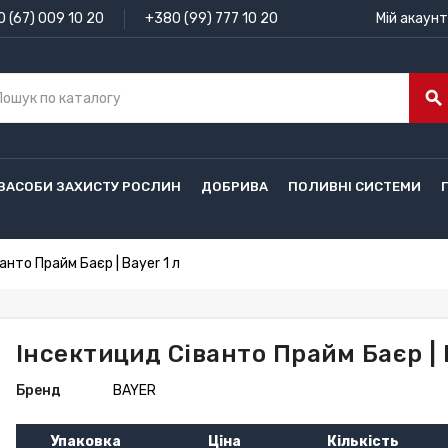
 (67) 009 10 20
+380 (99) 777 10 20
Мій акаунт
search
ЗАСОБИ ЗАХИСТУ РОСЛИН
ДОБРИВА
ПОЛИВНІ СИСТЕМИ
анто Прайм Баєр | Bayer 1 л
Інсектицид Сіванто Прайм Баєр | 
Бренд
BAYER
Упаковка
Ціна
Кількість