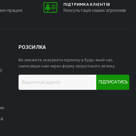
ПІДТРИМКА КЛІЄНТІВ
зин працює
Консультація наших агрономів
РОЗСИЛКА
Ви зможете скасувати підписку в будь-який час,
написавши нам через форму зворотнього зв'язку.
у
ПІДПИСАТИСЬ
ми
од