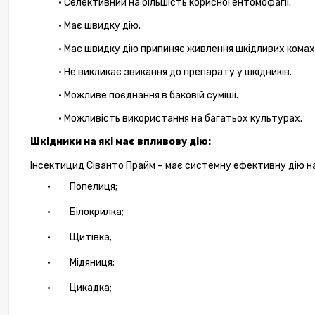
·
Селективн
ий
на
б
ільшість
корисн
ої
ентомофагі
ї
.
·
Має швидку
ді
ю.
·
Має
швидк
у дію
припин
яє
живлення
шкідливих комах
·
Не викликає звикання до препарату у шкідників.
·
Можливе поєднання в баковій суміші.
·
Можливість використання на багатьох культурах.
Шкідники на які має впливову дію:
Інсектицид
Сіванто
Прайм
– має
системн
у
ефективн
у дію
н
·
Попелиц
я;
·
Б
ілокрил
ка;
·
Щ
итів
ка;
·
М
ідяниц
я;
·
Ц
икад
ка;