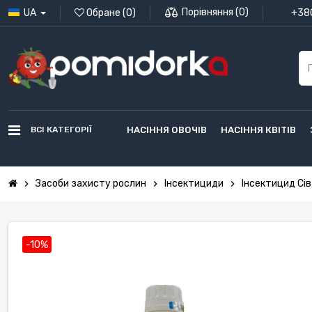
Порівняння
(
0
)
UA
Обране
(
0
)
+380
ВСІ КАТЕГОРІЇ
НАСІННЯ ОВОЧІВ
НАСІННЯ КВІТІВ
Засоби захисту рослин
Інсектициди
Інсектицид Сів
chevron_right
chevron_right
chevron_right
-10%