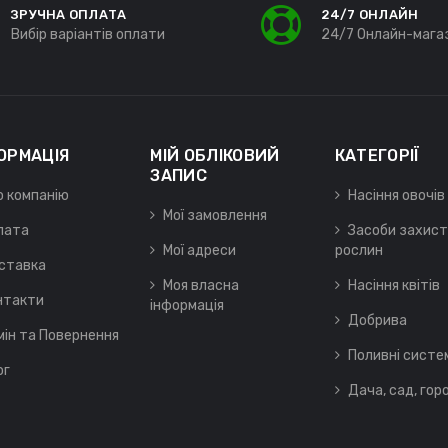
ЗРУЧНА ОПЛАТА
24/7 ОНЛАЙН
Вибір варіантів оплати
24/7 Онлайн-мага
ОРМАЦІЯ
МІЙ ОБЛІКОВИЙ
КАТЕГОРІЇ
ЗАПИС
о компанію
Насіння овочів
Мої замовлення
лата
Засоби захист
Мої адреси
рослин
ставка
Моя власна
Насіння квітів
нтакти
інформація
Добрива
мін та Повернення
Поливні систе
ог
Дача, сад, гор