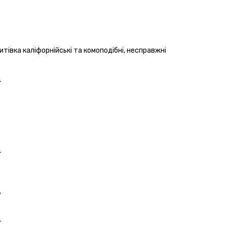
щитівк
а
каліфорнійськ
і
та комоподібн
і
, несправжн
і
4
4
ь
4