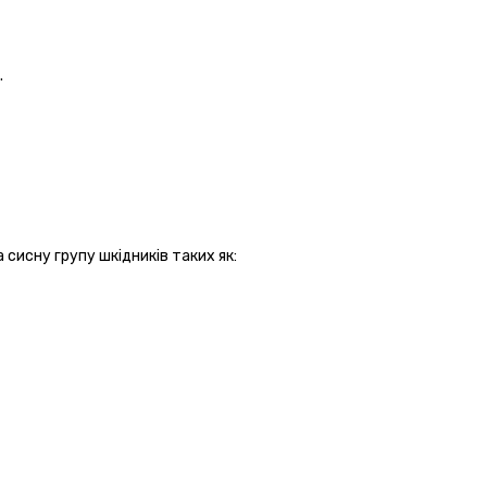
.
а
сисн
у групу
шкідників
таких як: