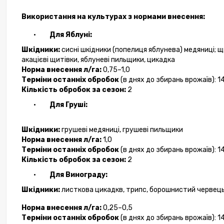
Використання на культурах з нормами внесення:
·
Для Яблуні:
Шкідники
:
сисн
і
шкідник
и
(попели
ця
яблунева
)
медяниц
і
; 
акацієв
і
щитівк
и
, яблунев
і
пильщик
и
, цикадк
а
Норма в
несення
л/га:
0,75–1,0
Терміни
останн
іх
оброб
ок
(в днях до збиран
ь
врожа
їв
):
1
Кількість обробок
за
сезон:
2
·
Для Груші:
Шкідники
:
грушев
і
медяниц
і
, грушев
і
пильщик
и
Норма в
несення
л/га:
1,0
Терміни
останн
іх
оброб
ок
(в днях до збиран
ь
врожа
їв
):
1
Кількість обробок
за
сезон:
2
·
Для Винограду:
Шкідники
:
листков
а
цикадк
в
, трипс, борошнист
ий
червец
Н
орма в
несення
л/га:
0,25–0,5
Терміни
останн
іх
оброб
ок
(в днях до збиран
ь
врожа
їв
): 1