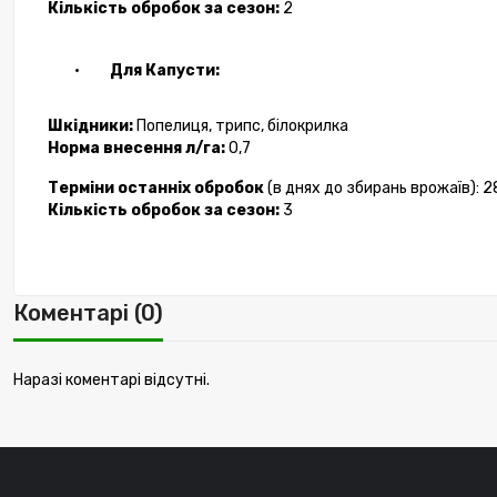
Кількість обробок
за
сезон:
2
·
Для Капусти:
Шкідники
:
Попелиц
я
, трипс, білокрилка
Н
орма в
несення
л/га:
0,7
Терміни
останн
іх
оброб
ок
(в днях до збиран
ь
врожа
їв
):
2
Кількість обробок
за
сезон:
3
Коментарі (0)
Наразі коментарі відсутні.