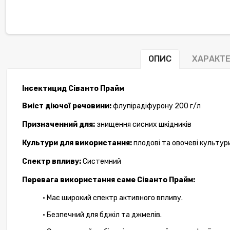
ОПИС
ХАРАКТ
Інсектицид Сіванто Прайм
Вміст д
ію
чої
речовин
и
:
флупірадіфурон
у
200 г/л
Призначенн
ий
для
:
знищення
сисни
х
шкідник
ів
Культур
и для використання
:
плодов
і
та овочев
і
культур
Спектр впливу:
Системний
Переваг
а використання саме
Сіванто Прайм:
·
Має ш
ирокий спектр активн
ого впливу
.
·
Безпечн
ий
для бджіл
та
джмелів.