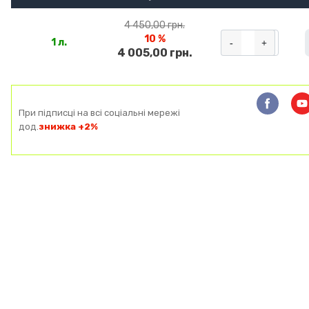
4 450,00 грн.
10 %
-
+
1 л.
4 005,00 грн.
При підписці на всі соціальні мережі
дод.
знижка +2%