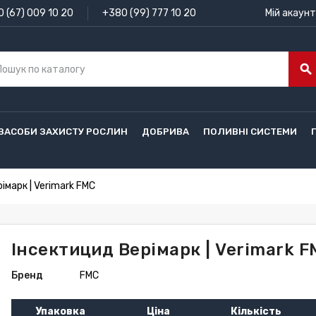
 (67) 009 10 20
+380 (99) 777 10 20
Мій акаунт
search
ЗАСОБИ ЗАХИСТУ РОСЛИН
ДОБРИВА
ПОЛИВНІ СИСТЕМИ
імарк | Verimark FMC
Інсектицид Верімарк | Verimark F
Бренд
FMC
Упаковка
Ціна
Кількість