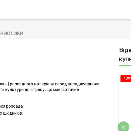
ЕРИСТИКИ
Від
куп
-12%
-12
вань) розсадного матеріалу перед висаджуванням 
сть культури до стресу, що має біотичне 
ся розсада;
 шкідників;