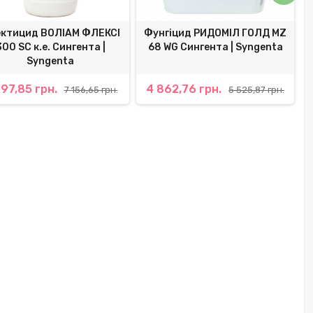
ектицид ВОЛІАМ ФЛЕКСІ
Фунгіцид РИДОМІЛ ГОЛД МZ
300 SC к.е. Сингента |
68 WG Сингента | Syngenta
к
Syngenta
97,85 грн.
4 862,76 грн.
7 156,65 грн.
5 525,87 грн.