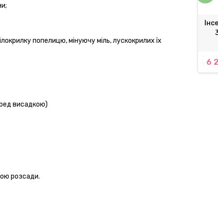
и;
ид Радісан RADISANE
Фунгіцид КВАДРІС 250 SC к.с.
Інс
DS Bioera
Сингента | Syngenta
локрилку попелицю, мінуючу міль, лускокрилих їх 
742,56 грн.
3 409,13 грн.
6 2
3 874,01 грн.
еред висадкою)
ою розсади.