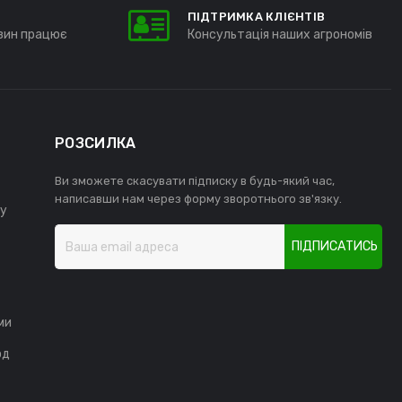
ПІДТРИМКА КЛІЄНТІВ
зин працює
Консультація наших агрономів
РОЗСИЛКА
Ви зможете скасувати підписку в будь-який час,
написавши нам через форму зворотнього зв'язку.
у
ПІДПИСАТИСЬ
ми
од