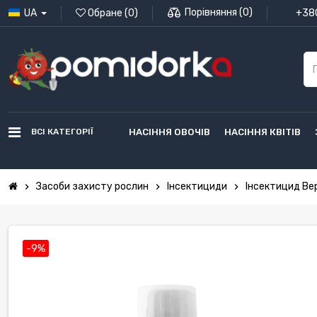
Порівняння
(
0
)
UA
Обране
(
0
)
+380
ВСІ КАТЕГОРІЇ
НАСІННЯ ОВОЧІВ
НАСІННЯ КВІТІВ
Засоби захисту рослин
Інсектициди
Інсектицид Вер
chevron_right
chevron_right
chevron_right
-9%