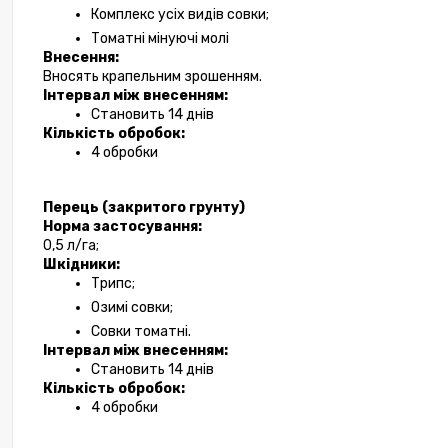
Комплекс усіх видів совки;
Томатні мінуючі молі 
Внесення:
Вносять крапельним зрошенням.
Інтервал між внесенням:
Становить 14 днів
Кількість обробок:
4 обробки
Перець (закритого грунту)
Норма застосування:
0,5 л/га;
Шкідники:
Трипс;
Озимі совки;
Совки томатні.
Інтервал між внесенням:
Становить 14 днів
Кількість обробок:
4 обробки