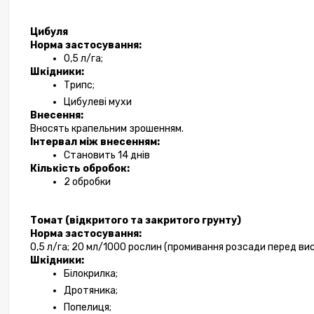
Цибуля
Норма застосування:
0,5 л/га;
Шкідники:
Трипс;
Цибулеві мухи
Внесення:
Вносять крапельним зрошенням.
Інтервал між внесенням:
Становить 14 днів
Кількість обробок:
2 обробки
Томат (відкритого та закритого грунту)
Норма застосування:
0,5 л/га; 20 мл/1000 рослин (промивання розсади перед ви
Шкідники:
Білокрилка;
Дротяника;
Попелиця;