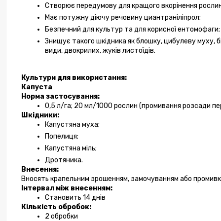
Створює передумову для кращого вкорінення рослин
Має потужну діючу речовину циантраніліпрол;
Фунгіц
Безпечний для культур та для корисної ентомофаги;
Знищує такого шкідника як блошку, цибулеву муху, бі
види, двокрилих, жуків листоїдів.
Культури для використання:
Капуста
Норма застосування:
0,5 л/га; 20 мл/1000 рослин (промивання розсади п
Шкідники:
Капустяна муха;
Попелиця;
Капустяна міль;
Дротяника.
Внесення:
Вносять крапельним зрошенням, замочуванням або промивк
Інтервал між внесенням:
Становить 14 днів
Кількість обробок:
2 обробки