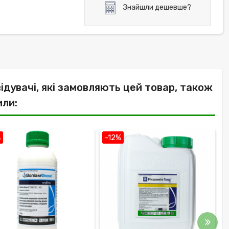
Знайшли дешевше?
відувачі, які замовляють цей товар, також
или:
%
-12%