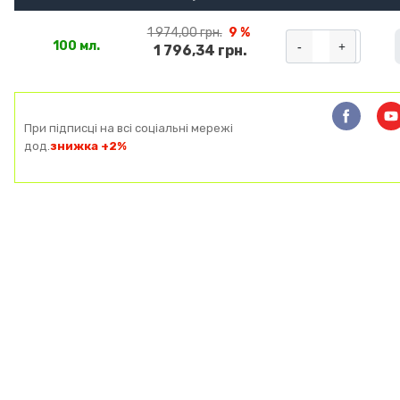
1 974,00 грн.
9 %
-
+
100 мл.
1 796,34 грн.
При підписці на всі соціальні мережі
дод.
знижка +2%