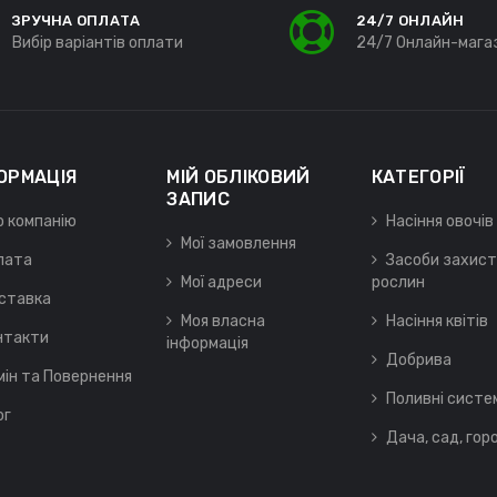
ЗРУЧНА ОПЛАТА
24/7 ОНЛАЙН
Вибір варіантів оплати
24/7 Онлайн-мага
ОРМАЦІЯ
МІЙ ОБЛІКОВИЙ
КАТЕГОРІЇ
ЗАПИС
о компанію
Насіння овочів
Мої замовлення
лата
Засоби захист
Мої адреси
рослин
ставка
Моя власна
Насіння квітів
нтакти
інформація
Добрива
мін та Повернення
Поливні систе
ог
Дача, сад, гор