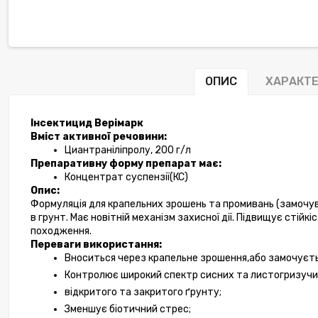
ОПИС
ХАРАКТ
Інсектицид Верімарк 
Вміст активної речовини:
Циантраніліпролу, 200 г/л
Препаративну форму препарат має:
Концентрат суспензії(КС)
Опис:
Формуляція для крапельних зрошень та промивань (замочу
в грунт. Має новітній механізм захисної дії. Підвищує стійкі
походження.
Переваги використання:
Вноситься через крапельне зрошення,або замочуєть
Контролює широкий спектр сисних та листогризучих
відкритого та закритого ґрунту;
Зменшує біотичний стрес;