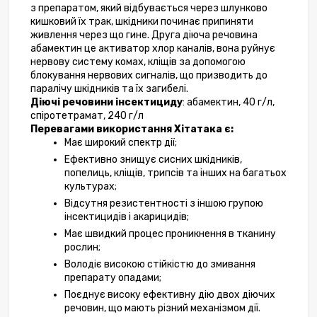
з препаратом, який відбувається через шлунково 
кишковий їх трак, шкідники починає припиняти 
живлення через що гине. Друга діюча речовина 
абамектин це активатор хлор каналів, вона руйнує 
нервову систему комах, кліщів за допомогою 
блокування нервових сигналів, що призводить до 
паралічу шкідників та їх загибелі.
Діючі речовини інсектициду
: абамектин, 40 г/л, 
спіротетрамат, 240 г/л 
Перевагами використання Хітатака є:
Має широкий спектр дії;
Ефективно знищує сисних шкідників, 
попелиць, кліщів, трипсів та інших на багатьох 
культурах;
Відсутня резистентності з іншою групою 
інсектицидів і акарицидів;
Має швидкий процес проникнення в тканину 
рослин;
Володіє високою стійкістю до змивання 
препарату опадами;
Поєднує високу ефективну дію двох діючих 
речовин, що мають різний механізмом дії.