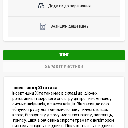
Додати до порівняння
Знайшли дешевше?
ОПИС
ХАРАКТЕРИСТИКИ
Інсектицид Хітатака
Інсектицид Хітатака має в складі дві діючих 
речовини він широкого спектру дії проти комплексу 
сисних шкідників, а також кліщів. Він захищає сою, 
яблуню, грушу від звичайного павутинного кліща, 
клопа, білокрилку у тому числі тютюнову, попелиць, 
трипсу. Діюча речовина спіротетрамат є інгібітором 
синтезу ліпідів у шкідників. Після контакту шкідників 