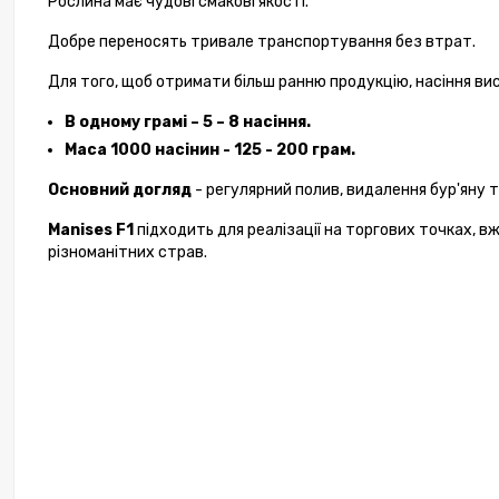
Рослина має чудові смакові якості.
Добре переносять тривале транспортування без втрат.
Для того, щоб отримати більш ранню продукцію, насіння в
В одному грамі – 5 – 8 насіння.
Маса 1000 насінин - 125 - 200 грам.
Основний догляд
- регулярний полив, видалення бур'яну 
Manises F1
підходить для реалізації на торгових точках, вж
різноманітних страв.