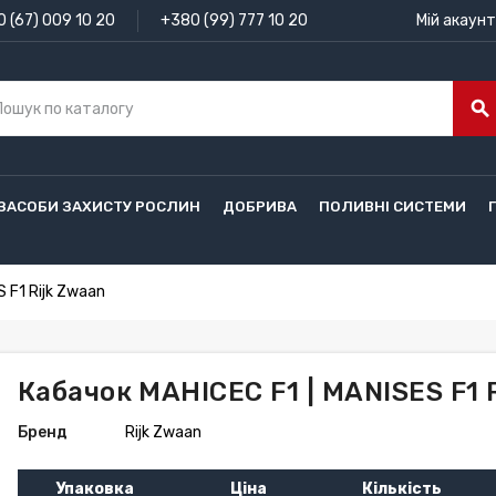
 (67) 009 10 20
+380 (99) 777 10 20
Мій акаунт
search
ЗАСОБИ ЗАХИСТУ РОСЛИН
ДОБРИВА
ПОЛИВНІ СИСТЕМИ
 F1 Rijk Zwaan
Кабачок МАНІСЕС F1 | MANISES F1 
Бренд
Rijk Zwaan
Упаковка
Ціна
Кількість