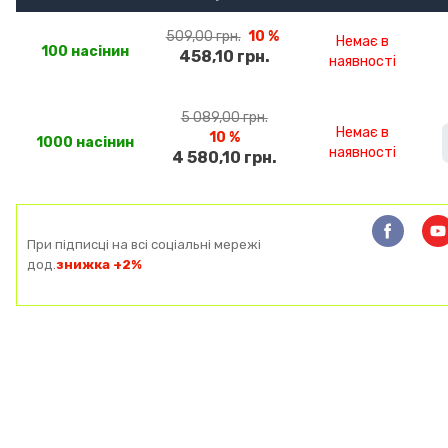
509,00 грн.
10 %
Немає в
100 насінин
458,10 грн.
наявності
5 089,00 грн.
Немає в
10 %
1000 насінин
наявності
4 580,10 грн.
При підписці на всі соціальні мережі
дод.
знижка +2%