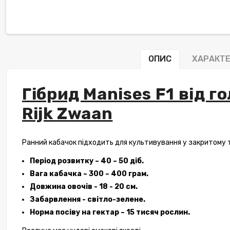
ОПИС
ХАРАКТ
Гібрид Manises F1 від г
Rijk Zwaan
Ранний кабачок підходить для культивування у закритому 
Період розвитку – 40 – 50 діб.
Вага кабачка – 300 – 400 грам.
Довжина овочів - 18 - 20 см.
Забарвлення - світло-зелене.
Норма посіву на гектар – 15 тисяч рослин.