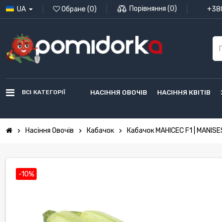
Порівняння
(
0
)
UA
Обране
(
0
)
+380
ВСІ КАТЕГОРІЇ
НАСІННЯ ОВОЧІВ
НАСІННЯ КВІТІВ
Насіння Овочів
Кабачок
Кабачок МАНІСЕС F1 | MANISES
chevron_right
chevron_right
chevron_right
-10%