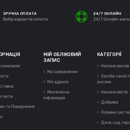
ЗРУЧНА ОПЛАТА
24/7 ОНЛАЙН
Вибір варіантів оплати
24/7 Онлайн-мага
ОРМАЦІЯ
МІЙ ОБЛІКОВИЙ
КАТЕГОРІЇ
ЗАПИС
о компанію
Насіння овочів
Мої замовлення
лата
Засоби захист
Мої адреси
рослин
ставка
Моя власна
Насіння квітів
нтакти
інформація
Добрива
мін та Повернення
Поливні систе
ог
Дача, сад, гор