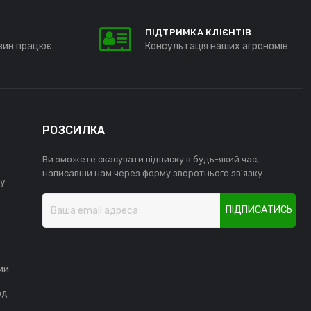
ПІДТРИМКА КЛІЄНТІВ
зин працює
Консультація наших агрономів
РОЗСИЛКА
Ви зможете скасувати підписку в будь-який час,
написавши нам через форму зворотнього зв'язку.
у
ПІДПИСАТИСЬ
ми
од