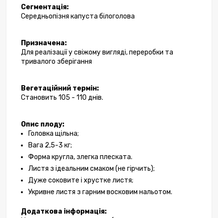
Сегментація:
Середньопізня капуста білоголова
Призначена:
Для реалізації у свіжому вигляді, переробки та 
тривалого зберігання
Вегетаційний термін:
Становить 105 - 110 днів.
Опис плоду:
Головка щільна;
Вага 2,5-3 кг;
Форма кругла, злегка плеската. 
Листя з ідеальним смаком (не гірчить);
Дуже соковите і хрустке листя;
Укривне листя з гарним восковим нальотом. 
Додаткова інформація: