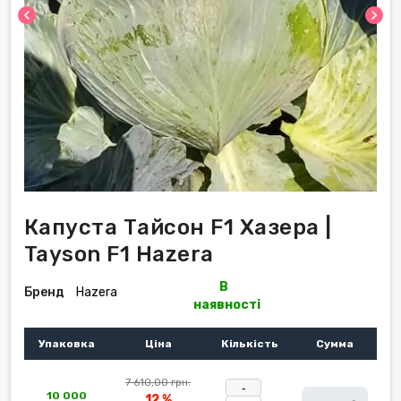
chevron_left
chevron_right
Капуста Тайсон F1 Хазера |
Tayson F1 Hazera
В
Бренд
Hazera
наявності
Упаковка
Ціна
Кількість
Сумма
7 610,00 грн.
-
10 000
12 %