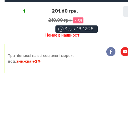
201,60 грн.
1
210,00 грн.
-4%
3
18:12:25
днів
Немає в наявності
При підписці на всі соціальні мережі
дод.
знижка +2%