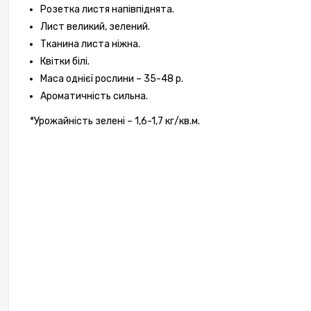
Розетка листя напівпіднята.
Лист великий, зелений.
Тканина листа ніжна.
Квітки білі.
Маса однієї рослини – 35-48 р.
Ароматичність сильна.
*Урожайність зелені – 1,6-1,7 кг/кв.м.