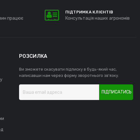
ПІДТРИМКА КЛІЄНТІВ
зин працює
Консультація наших агрономів
РОЗСИЛКА
Ви зможете скасувати підписку в будь-який час,
написавши нам через форму зворотнього зв'язку.
у
ПІДПИСАТИСЬ
ми
од