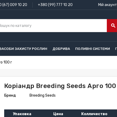
 (67) 009 10 20
+380 (99) 777 10 20
Мій акаунт
search
ЗАСОБИ ЗАХИСТУ РОСЛИН
ДОБРИВА
ПОЛИВНІ СИСТЕМИ
о 100 г
Коріандр Breeding Seeds Арго 100
Бренд
Breeding Seeds
Упаковка
Цена
Колличество