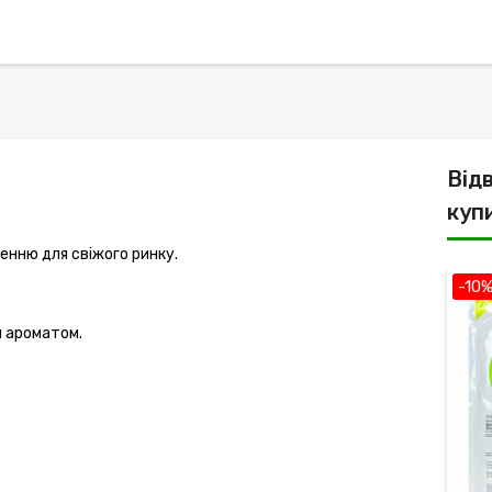
Від
куп
нню для свіжого ринку.
-10
м ароматом.