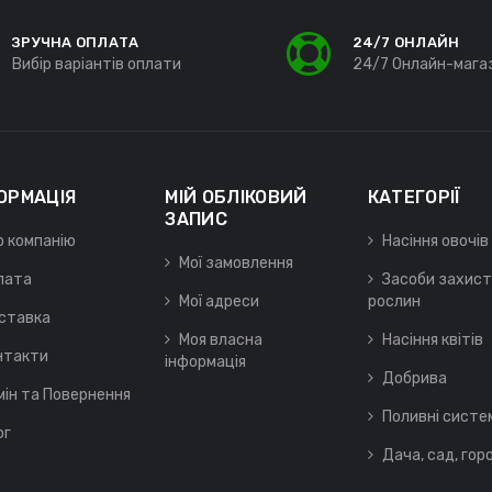
ЗРУЧНА ОПЛАТА
24/7 ОНЛАЙН
Вибір варіантів оплати
24/7 Онлайн-мага
ОРМАЦІЯ
МІЙ ОБЛІКОВИЙ
КАТЕГОРІЇ
ЗАПИС
о компанію
Насіння овочів
Мої замовлення
лата
Засоби захист
Мої адреси
рослин
ставка
Моя власна
Насіння квітів
нтакти
інформація
Добрива
мін та Повернення
Поливні систе
ог
Дача, сад, гор