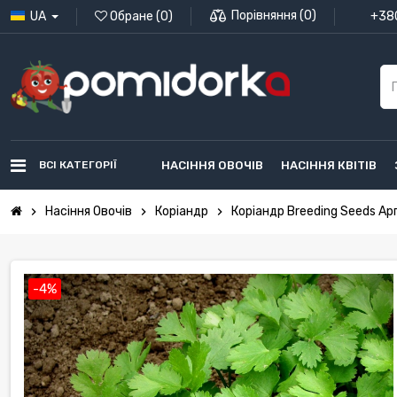
Порівняння
(
0
)
UA
Обране
(
0
)
+380
ВСІ КАТЕГОРІЇ
НАСІННЯ ОВОЧІВ
НАСІННЯ КВІТІВ
Насіння Овочів
Коріандр
Коріандр Breeding Seeds Арг
chevron_right
chevron_right
chevron_right
-4%