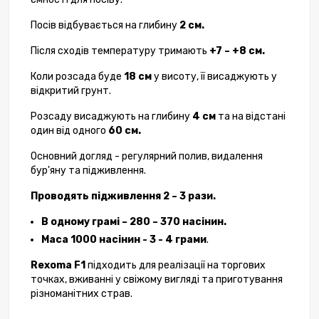
Посів відбувається на глибину
2 см.
Після сходів температуру тримають
+7 – +8 см.
Коли розсада буде
18 см
у висоту, її висаджують у
відкритий грунт.
Розсаду висаджують на глибину
4 см
та на відстані
один від одного
60 см.
Основний догляд - регулярний полив, видалення
бур'яну та підживлення.
Проводять підживлення 2 – 3 рази.
В одному грамі – 280 – 370 насінин.
Маса 1000 насінин - 3 - 4 грами
.
Rexoma F1
підходить для реалізації на торгових
точках, вживанні у свіжому вигляді та приготування
різноманітних страв.