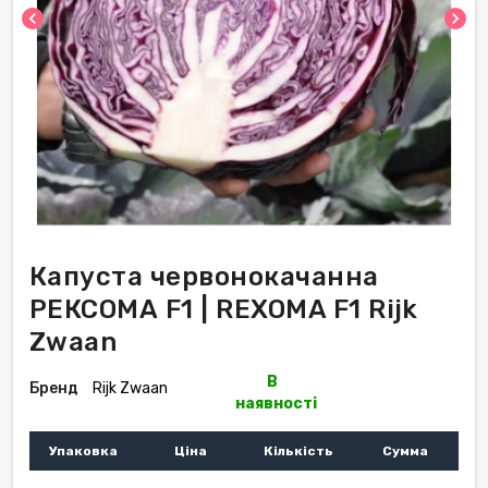
chevron_left
chevron_right
Капуста червонокачанна
РЕКСОМА F1 | REXOMA F1 Rijk
Zwaan
В
Бренд
Rijk Zwaan
наявності
Упаковка
Ціна
Кількість
Сумма