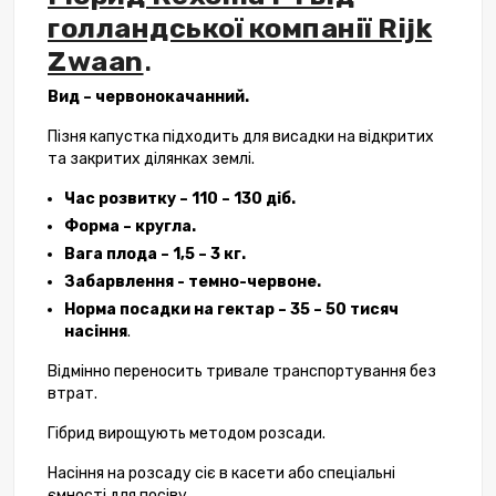
голландської компанії Rijk
Zwaan
.
Вид – червонокачанний.
Пізня капустка підходить для висадки на відкритих
та закритих ділянках землі.
Час розвитку – 110 – 130 діб.
Форма – кругла.
Вага плода – 1,5 – 3 кг.
Забарвлення - темно-червоне.
Норма посадки на гектар – 35 – 50 тисяч
насіння
.
Відмінно переносить тривале транспортування без
втрат.
Гібрид вирощують методом розсади.
Насіння на розсаду сіє в касети або спеціальні
ємності для посіву.