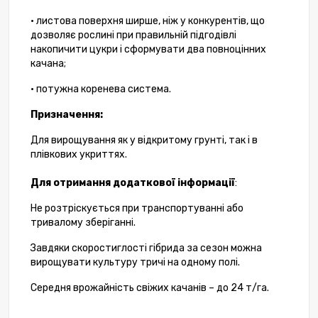
• листова поверхня ширше, ніж у конкурентів, що
дозволяє рослині при правильній підгодівлі
накопичити цукри і сформувати два повноцінних
качана;
• потужна коренева система.
Призначення:
Для вирощування як у відкритому грунті, так і в
плівкових укриттях.
Для отримання додаткової інформації
:
Не розтріскується при транспортуванні або
тривалому зберіганні.
Завдяки скоростиглості гібрида за сезон можна
вирощувати культуру тричі на одному полі.
Середня врожайність свіжих качанів – до 24 т/га.