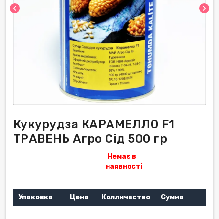
chevron_left
chevron_right
Кукурудза КАРАМЕЛЛО F1
ТРАВЕНЬ Агро Сід 500 гр
Немає в
наявності
Упаковка
Цена
Колличество
Сумма