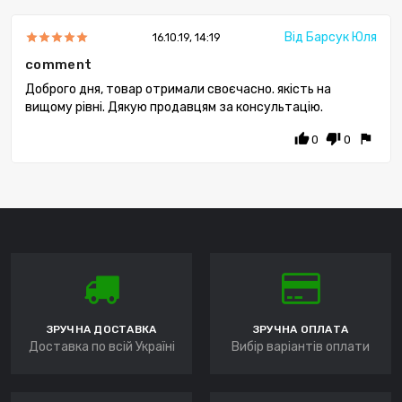
Від Барсук Юля
16.10.19, 14:19
comment
Доброго дня, товар отримали своєчасно. якість на
вищому рівні. Дякую продавцям за консультацію.
thumb_up
thumb_down
flag
0
0
ЗРУЧНА ДОСТАВКА
ЗРУЧНА ОПЛАТА
Доставка по всій Україні
Вибір варіантів оплати