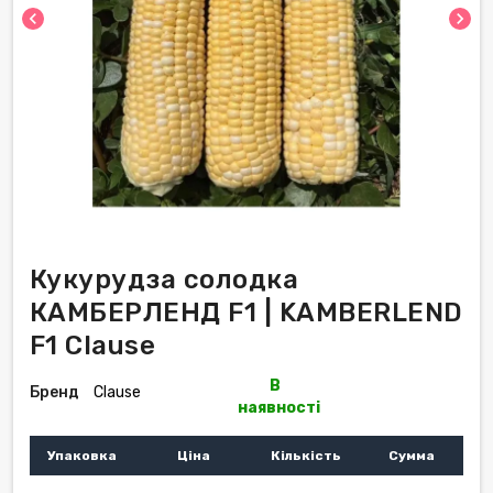
chevron_left
chevron_right
Кукурудза солодка
КАМБЕРЛЕНД F1 | KAMBERLEND
F1 Clause
В
Бренд
Clause
наявності
Упаковка
Ціна
Кількість
Сумма