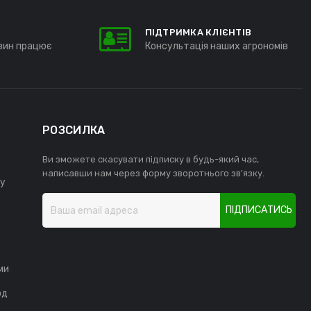
ПІДТРИМКА КЛІЄНТІВ
зин працює
Консультація наших агрономів
РОЗСИЛКА
Ви зможете скасувати підписку в будь-який час,
написавши нам через форму зворотнього зв'язку.
у
ПІДПИСАТИСЬ
ми
од