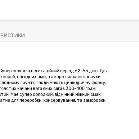
ЕРИСТИКИ
Супер солодка вегетаційний період 62-65 днів. Для 
 хвороб, погодних змін, та короткочасної посухи 
холодному ґрунті. Плоди мають циліндричну форму, 
 товстих качани
вага яких сягає 300-400 грам, 
тий. Має супер солодкий, відмінний ніжний смак. 
датна для переробки, консервування, та заморозки.