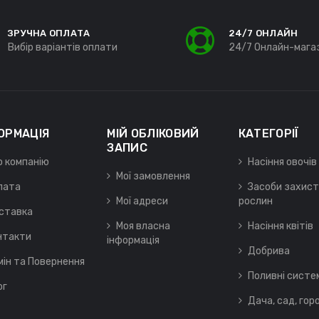
ЗРУЧНА ОПЛАТА
24/7 ОНЛАЙН
Вибір варіантів оплати
24/7 Онлайн-мага
ОРМАЦІЯ
МІЙ ОБЛІКОВИЙ
КАТЕГОРІЇ
ЗАПИС
о компанію
Насіння овочів
Мої замовлення
лата
Засоби захист
Мої адреси
рослин
ставка
Моя власна
Насіння квітів
нтакти
інформація
Добрива
мін та Повернення
Поливні систе
ог
Дача, сад, гор