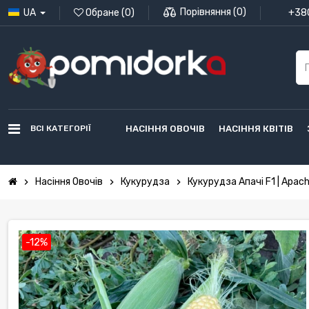
Порівняння
(
0
)
UA
Обране
(
0
)
+380
ВСІ КАТЕГОРІЇ
НАСІННЯ ОВОЧІВ
НАСІННЯ КВІТІВ
Насіння Овочів
Кукурудза
Кукурудза Апачі F1 | Apach
chevron_right
chevron_right
chevron_right
-12%