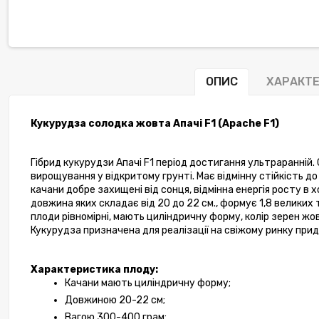
ОПИС
ХАРАКТ
Кукурудза солодка жовта Апачі F1 (Apache F1)
Гібрид кукурудзи Апачі F1 період достигання ультраранній. 
вирощування у відкритому грунті. Має відмінну стійкість до
качани добре захищені від сонця, відмінна енергія росту в 
довжина яких складає від 20 до 22 см., формує 1,8 великих
плоди рівномірні, мають циліндричну форму, колір зерен жов
Кукурудза призначена для реалізації на свіжому ринку при
Характеристика плоду:
Качани мають циліндричну форму;
Довжиною 20-22 см;
Вагою 300-400 грам;