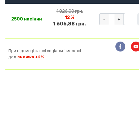
1 826,00 грн.
12 %
-
+
2500 насінин
1 606,88 грн.
При підписці на всі соціальні мережі
дод.
знижка +2%