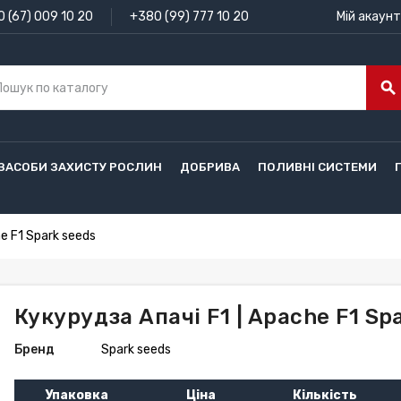
 (67) 009 10 20
+380 (99) 777 10 20
Мій акаунт
search
ЗАСОБИ ЗАХИСТУ РОСЛИН
ДОБРИВА
ПОЛИВНІ СИСТЕМИ
e F1 Spark seeds
Кукурудза Апачі F1 | Apache F1 Sp
Бренд
Spark seeds
Упаковка
Ціна
Кількість