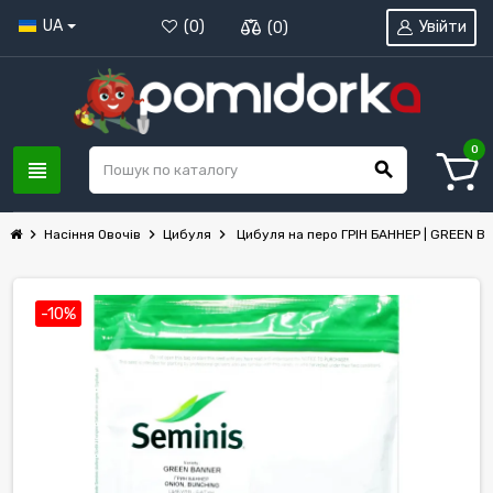
UA
Увійти
(
0
)
(
0
)
0
view_headline
search
chevron_right
chevron_right
chevron_right
Насіння Овочів
Цибуля
Цибуля на перо ГРІН БАННЕР | GREEN B
-10%