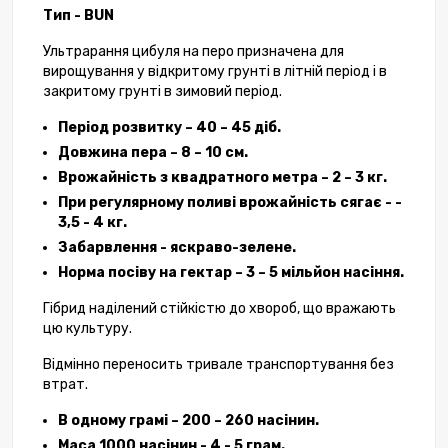
Тип - BUN
Ультрарання цибуля на перо призначена для
вирощування у відкритому грунті в літній період і в
закритому грунті в зимовий період.
Період розвитку – 40 – 45 діб.
Довжина пера – 8 – 10 см.
Врожайність з квадратного метра – 2 – 3 кг.
При регулярному поливі врожайність сягає - -
3,5 - 4 кг.
Забарвлення - яскраво-зелене.
Норма посіву на гектар – 3 – 5 мільйон насіння.
Гібрид наділений стійкістю до хвороб, що вражають
цю культуру.
Відмінно переносить тривале транспортування без
втрат.
В одному грамі – 200 – 260 насінин.
Маса 1000 насінин - 4 - 5 грам.