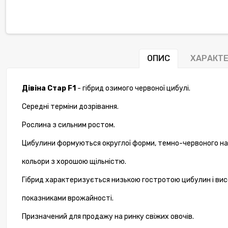
ОПИС
ХАРАКТ
Дівіна Стар F1
- гібрид озимого червоної цибулі.
Середні терміни дозрівання.
Рослина з сильним ростом.
Цибулини формуються округлої форми, темно-червоного на
кольори з хорошою щільністю.
Гібрид характеризується низькою гостротою цибулин і ви
показниками врожайності.
Призначений для продажу на ринку свіжих овочів.