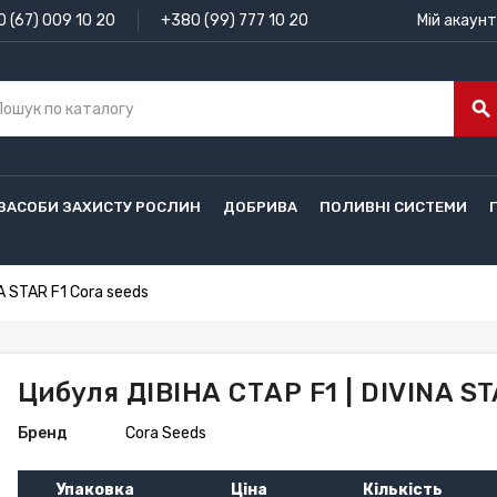
 (67) 009 10 20
+380 (99) 777 10 20
Мій акаунт
search
ЗАСОБИ ЗАХИСТУ РОСЛИН
ДОБРИВА
ПОЛИВНІ СИСТЕМИ
A STAR F1 Cora seeds
Цибуля ДІВІНА СТАР F1 | DIVINA ST
Бренд
Cora Seeds
Упаковка
Ціна
Кількість