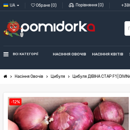
Порівняння
(
0
)
UA
Обране
(
0
)
+380
ВСІ КАТЕГОРІЇ
НАСІННЯ ОВОЧІВ
НАСІННЯ КВІТІВ
Насіння Овочів
Цибуля
Цибуля ДІВІНА СТАР F1 | DIVIN
chevron_right
chevron_right
chevron_right
-12%