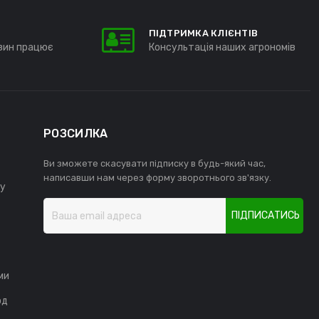
ПІДТРИМКА КЛІЄНТІВ
зин працює
Консультація наших агрономів
РОЗСИЛКА
Ви зможете скасувати підписку в будь-який час,
написавши нам через форму зворотнього зв'язку.
у
ПІДПИСАТИСЬ
ми
од