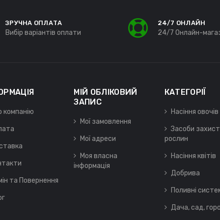
ЗРУЧНА ОПЛАТА
24/7 ОНЛАЙН
Вибір варіантів оплати
24/7 Онлайн-мага
ОРМАЦІЯ
МІЙ ОБЛІКОВИЙ
КАТЕГОРІЇ
ЗАПИС
о компанію
Насіння овочів
Мої замовлення
лата
Засоби захист
Мої адреси
рослин
ставка
Моя власна
Насіння квітів
нтакти
інформація
Добрива
мін та Повернення
Поливні систе
ог
Дача, сад, гор