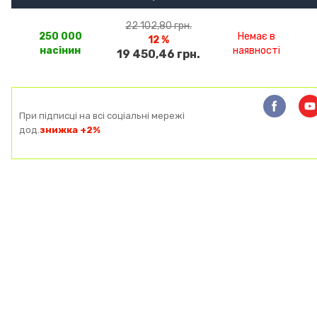
22 102,80 грн.
250 000
Немає в
12 %
насінин
наявності
19 450,46 грн.
При підписці на всі соціальні мережі
дод.
знижка +2%