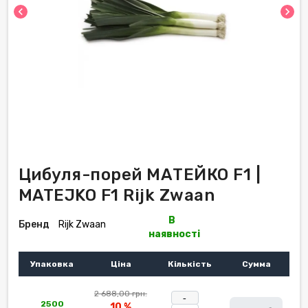
chevron_left
chevron_right
Цибуля-порей МАТЕЙКО F1 |
MATEJKO F1 Rijk Zwaan
В
Бренд
Rijk Zwaan
наявності
Упаковка
Ціна
Кількість
Сумма
2 688,00 грн.
-
2500
10 %