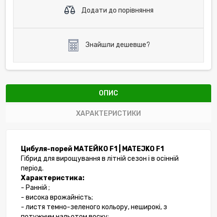
Додати до порівняння
Знайшли дешевше?
ОПИС
ХАРАКТЕРИСТИКИ
Цибуля-порей МАТЕЙКО F1 | MATEJKO F1
Гібрид для вирощування в літній сезон і в осінній
період.
Характеристика:
- Ранній ;
- висока врожайність;
- листя темно-зеленого кольору, неширокі, з
потужним нальотом воску;