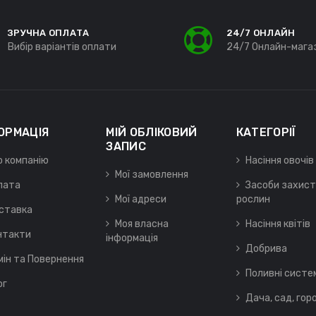
ЗРУЧНА ОПЛАТА
24/7 ОНЛАЙН
Вибір варіантів оплати
24/7 Онлайн-мага
ОРМАЦІЯ
МІЙ ОБЛІКОВИЙ
КАТЕГОРІЇ
ЗАПИС
о компанію
Насіння овочів
Мої замовлення
лата
Засоби захист
Мої адреси
рослин
ставка
Моя власна
Насіння квітів
нтакти
інформація
Добрива
мін та Повернення
Поливні систе
ог
Дача, сад, гор