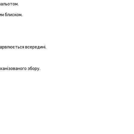
нальотом.
им блиском.
абарвлюється всередині.
еханізованого збору.