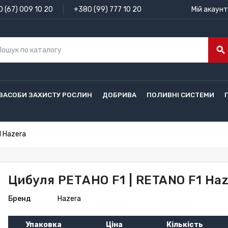
 (67) 009 10 20
+380 (99) 777 10 20
Мій акаунт
search
ЗАСОБИ ЗАХИСТУ РОСЛИН
ДОБРИВА
ПОЛИВНІ СИСТЕМИ
1 Hazera
Цибуля РЕТАНО F1 | RETANO F1 Ha
Бренд
Hazera
Упаковка
Ціна
Кількість