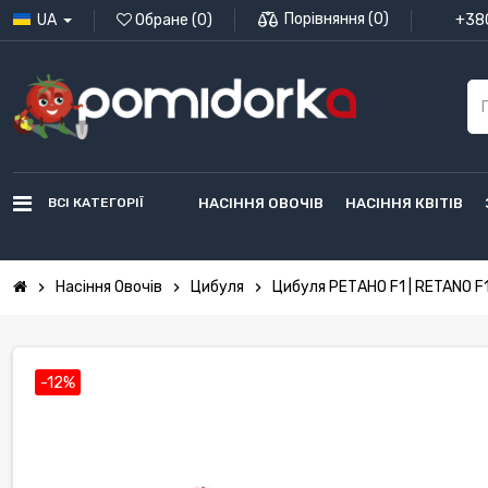
Порівняння
(
0
)
UA
Обране
(
0
)
+380
ВСІ КАТЕГОРІЇ
НАСІННЯ ОВОЧІВ
НАСІННЯ КВІТІВ
Насіння Овочів
Цибуля
Цибуля РЕТАНО F1 | RETANO F
chevron_right
chevron_right
chevron_right
-12%