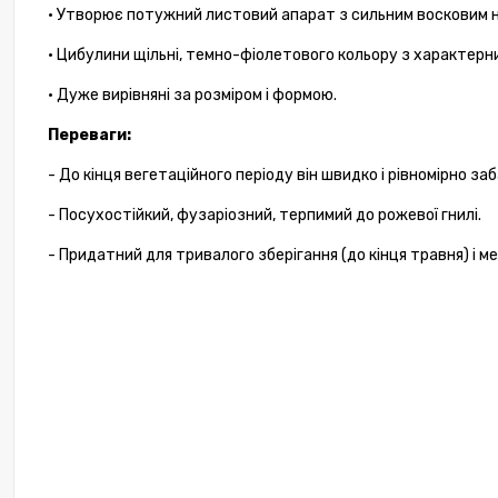
• Утворює потужний листовий апарат з сильним восковим 
• Цибулини щільні, темно-фіолетового кольору з характерн
• Дуже вирівняні за розміром і формою.
Переваги:
- До кінця вегетаційного періоду він швидко і рівномірно з
- Посухостійкий, фузаріозний, терпимий до рожевої гнилі.
- Придатний для тривалого зберігання (до кінця травня) і м