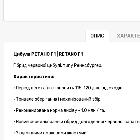
ОПИС
ХАРАКТ
Цибуля РЕТАНО F1 | RETANO F1
Гібрид червоної цибулі, типу Рейнсбургер.
Характеристики:
• Період вегетації становить 115-120 днів від сходів.
• Тривале зберігання і механізований збір.
• Рекомендована норма висіву - 1,0 млн / га.
• Новий середньоранній гібрид довгоденної червоної салатно
• З відмінними смаковими якостями.