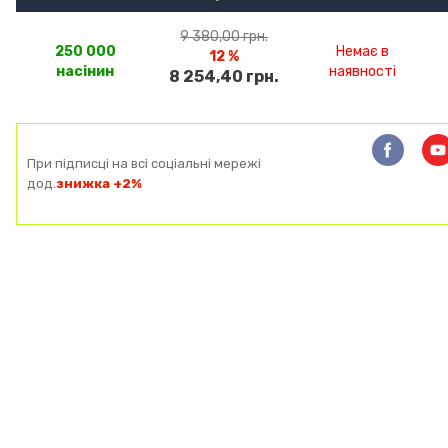
9 380,00 грн.
250 000
Немає в
12 %
насінин
наявності
8 254,40 грн.
При підписці на всі соціальні мережі
дод.
знижка +2%