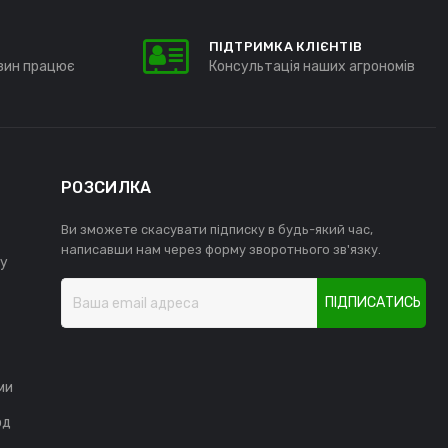
ПІДТРИМКА КЛІЄНТІВ
зин працює
Консультація наших агрономів
РОЗСИЛКА
Ви зможете скасувати підписку в будь-який час,
написавши нам через форму зворотнього зв'язку.
у
ПІДПИСАТИСЬ
ми
од