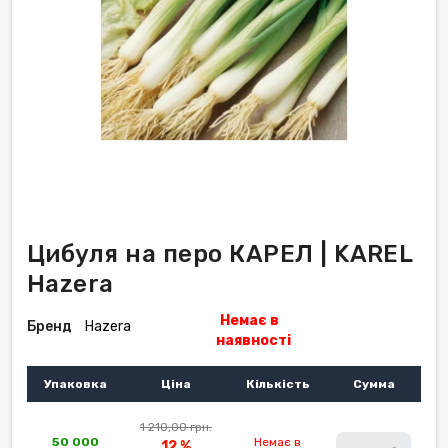
Цибуля на перо КАРЕЛ | KAREL
Hazera
Немає в
Бренд
Hazera
наявності
Упаковка
Ціна
Кількість
Сумма
1 210,00 грн.
50 000
Немає в
12 %