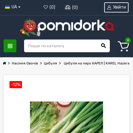
UA
Увійти
(
0
)
(
0
)
0
view_headline
search
chevron_right
chevron_right
chevron_right
Насіння Овочів
Цибуля
Цибуля на перо КАРЕЛ | KAREL Hazera
-12%