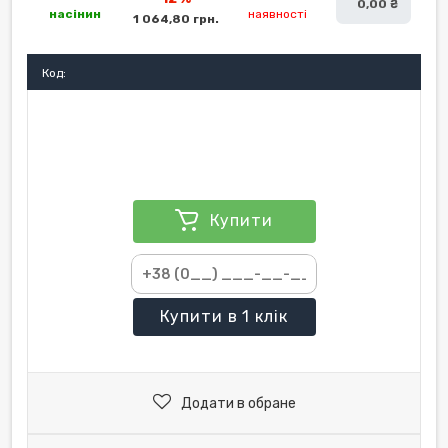
0,00 ₴
насінин
наявності
1 064,80 грн.
Код:
Купити
Купити
в 1 клік
Додати в обране