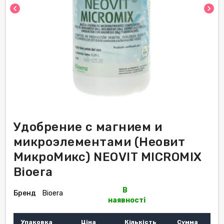
chevron_left
chevron_right
Удобрение с магнием и
микроэлементами (Неовит
МикроМикс) NEOVIT MICROMIX
Bioera
В
Бренд
Bioera
наявності
Упаковка
Ціна
Кількість
Сумма