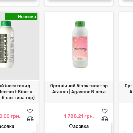
Новинка
ий інсектицид
Органічний біоактиватор
Орг
Neemext Bioera
Агавон | Agavone Bioera
А
й біоактиватор)
0,00 грн.
1 788,21 грн.
асовка
Фасовка