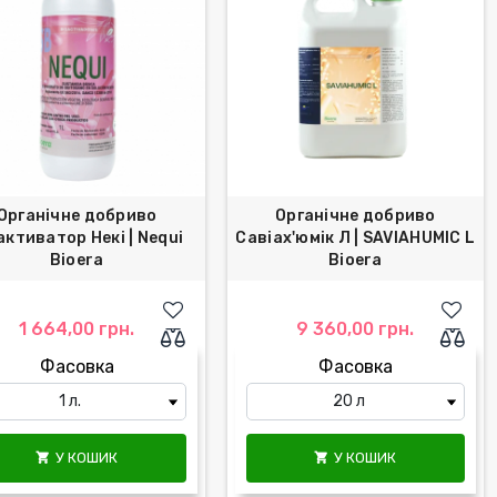
Органічне добриво
Органічне добриво
активатор Некі | Nequi
Савіах'юмік Л | SAVIAHUMIC L
Bioera
Bioera
1 664,00 грн.
9 360,00 грн.
Фасовка
Фасовка
У КОШИК
У КОШИК

