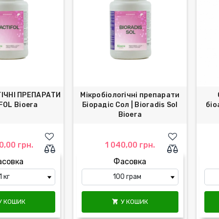
ГІЧНІ ПРЕПАРАТИ
Мікробіологічні препарати
FOL Bioera
Біорадіс Сол | Bioradis Sol
біо
Bioera
0,00 грн.
1 040,00 грн.
асовка
Фасовка
У КОШИК
У КОШИК
