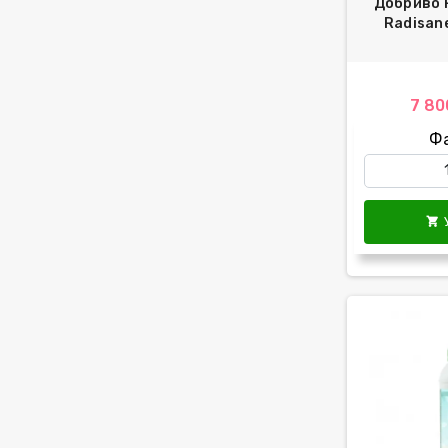
Добриво Р
Radisane
7 80
Ф
