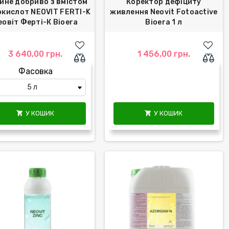
йне добриво з вмістом
Коректор дефіциту
окислот NEOVIT FERTI-K
живлення Neovit Fotoactive
еовіт Ферті-К Bioera
Bioera 1 л
3 640,00 грн.
1 456,00 грн.
Фасовка
У КОШИК
У КОШИК

