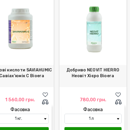
ові кислоти SAVIAHUMIC
Добриво NEOVIT HIERRO
 Савіах'юмік С Bioera
Неовіт Хієро Bioera
1 560,00 грн.
780,00 грн.
Фасовка
Фасовка