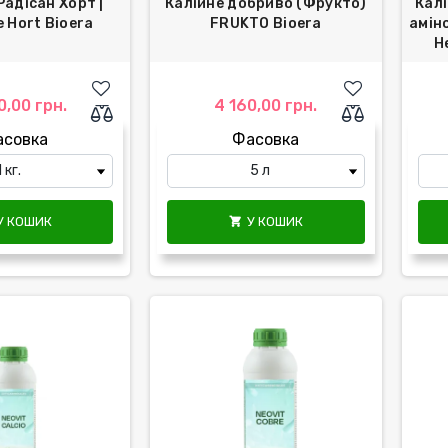
адісан Хорт |
Калійне добриво (Фрукто)
Калі
 Hort Bioera
FRUKTO Bioera
амін
Н
0,00 грн.
4 160,00 грн.
асовка
Фасовка
У КОШИК
У КОШИК
