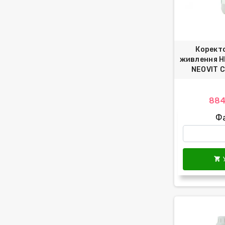
Корект
живлення Н
NEOVIT C
884
Ф
