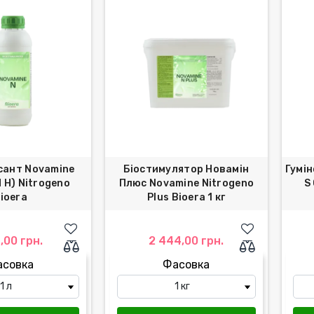
сант Novamine
Біостимулятор Новамін
Гумін
 Н) Nitrogeno
Плюс Novamine Nitrogeno
S
ioera
Plus Bioera 1 кг
,00 грн.
2 444,00 грн.
асовка
Фасовка