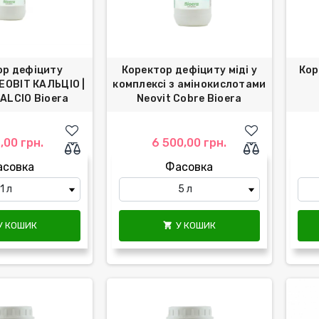
ор дефіциту
Коректор дефіциту міді у
Кор
ЕОВІТ КАЛЬЦІО |
комплексі з амінокислотами
ALCIO Bioera
Neovit Cobre Bioera
,00 грн.
6 500,00 грн.
асовка
Фасовка
У КОШИК
У КОШИК
