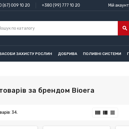
 (67) 009 10 20
+380 (99) 777 10 20
Мій акаунт
search
ЗАСОБИ ЗАХИСТУ РОСЛИН
ДОБРИВА
ПОЛИВНІ СИСТЕМИ
товарів за брендом Bioera
view_comfy
view_list
view_headline
арів: 34.