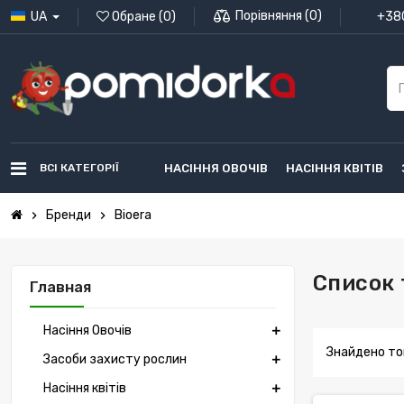
Порівняння
(
0
)
UA
Обране
(
0
)
+380
ВСІ КАТЕГОРІЇ
НАСІННЯ ОВОЧІВ
НАСІННЯ КВІТІВ
Бренди
Bioera
chevron_right
chevron_right
Список 
Главная
Насіння Овочів
Знайдено тов
Засоби захисту рослин
Насіння квітів