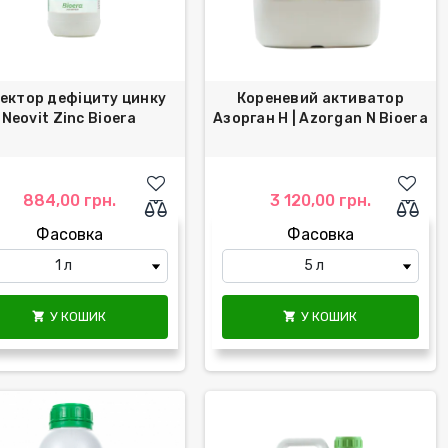
ектор дефіциту цинку
Кореневий активатор
Neovit Zinc Bioera
Азорган Н | Azorgan N Bioera
884,00 грн.
3 120,00 грн.
Фасовка
Фасовка
У КОШИК
У КОШИК

