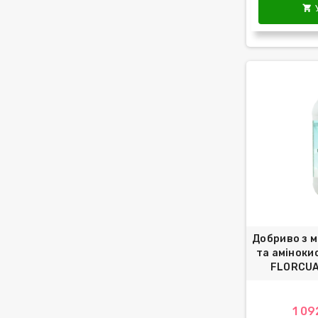

Добриво з 
та аміноки
FLORCUAJ
1 09