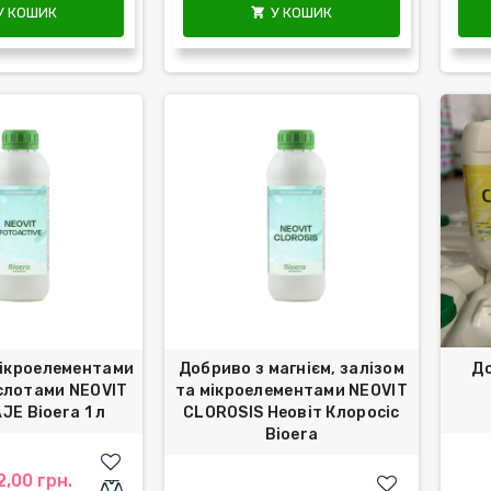
У КОШИК
У КОШИК

мікроелементами
Добриво з магнієм, залізом
Д
слотами NEOVIT
та мікроелементами NEOVIT
E Bioera 1 л
CLOROSIS Неовіт Клоросіс
Bioera
2,00 грн.