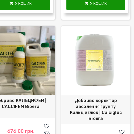
У КОШИК
У КОШИК


обриво КАЛЬЦИФЕМ |
Добриво коректор
CALCIFEM Bioera
засолення грунту
Кальційглюк | Calcigluc
Bioera
676,00 грн.