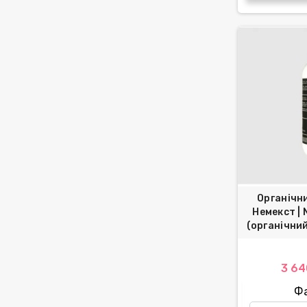
Органічн
Немекст | 
(органічни
3 64
Ф