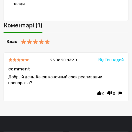
плоди.
Коментарі (1)
Клас
Від Геннадий
25.08.20, 13:30
comment
Добрый день. Каков конечный срок реализации
препарата?
thumb_up
thumb_down
flag
0
0