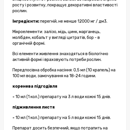
росту і розвитку, покращує декоративні властивості
рослин.
Інгредієнти:
перегній, не менше 12000 мг / дм3.
Мікроелементи: залізо, мідь, цинк, марганець,
молібден, кобальт у вигляді цитратів, бор - в
органічній формі.
Всі елементи живлення знаходяться в біологічно
активній формі і враховують потреби рослин.
Передпосівна обробка насіння: 0,5 мл (10 крапель) на
100 мл води, замочування на 18-24 години.
коренева підгодівля
-
10 мл (1 кол.) препарату на 3 л води кожні 15 днів.
підживлення листя
-
10 мл (1 кол.) препарату на 5 л води кожні 15 днів.
Препарат досить безпечний, якщо потрапить на