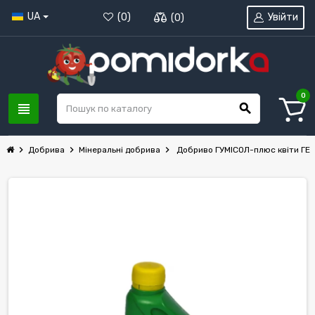
UA
Увійти
(
0
)
(
0
)
0
view_headline
search
chevron_right
chevron_right
chevron_right
Добрива
Мінеральні добрива
Добриво ГУМІСОЛ-плюс квіти ГЕР