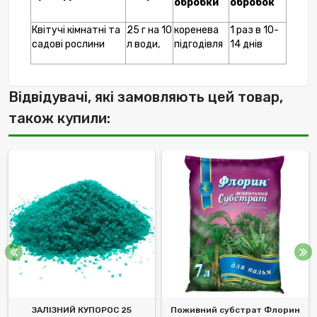
обробки
обробок
Квітучі кімнатні та
25 г на 10
коренева
1 раз в 10-
садові рослини
л води,
підгодівля
14 днів
Відвідувачі, які замовляють цей товар,
також купили:
ЗАЛІЗНИЙ КУПОРОС 25
Поживний субстрат Флорин