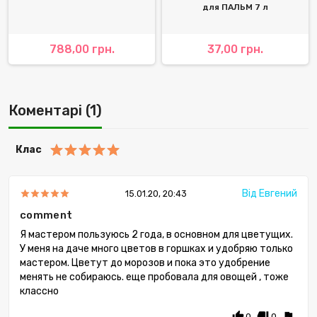
для ПАЛЬМ 7 л
788,00 грн.
37,00 грн.
Коментарі (1)
Клас
Від Евгений
15.01.20, 20:43
comment
Я мастером пользуюсь 2 года, в основном для цветущих.
У меня на даче много цветов в горшках и удобряю только
мастером. Цветут до морозов и пока это удобрение
менять не собираюсь. еще пробовала для овощей , тоже
классно
thumb_up
thumb_down
flag
0
0