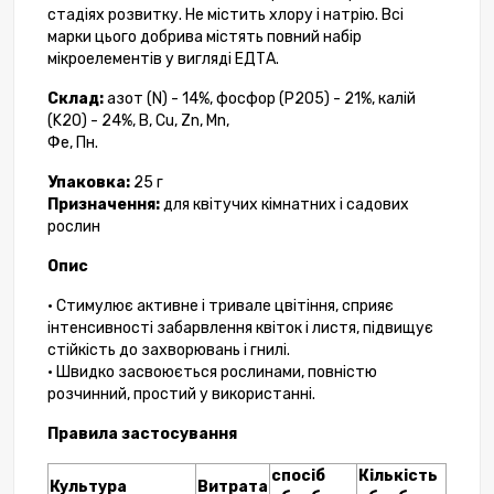
стадіях розвитку. Не містить хлору і натрію. Всі
марки цього добрива містять повний набір
мікроелементів у вигляді ЕДТА.
Склад:
азот (N) - 14%, фосфор (P2O5) - 21%, калій
(K2O) - 24%, B, Cu, Zn, Mn,
Фе, Пн.
Упаковка:
25 г
Призначення:
для квітучих кімнатних і садових
рослин
Опис
• Стимулює активне і тривале цвітіння, сприяє
інтенсивності забарвлення квіток і листя, підвищує
стійкість до захворювань і гнилі.
• Швидко засвоюється рослинами, повністю
розчинний, простий у використанні.
Правила застосування
спосіб
Кількість
Культура
Витрата