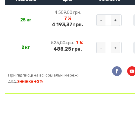
4 509,00 грн.
7 %
-
+
25 кг
4 193,37 грн.
525,00 грн.
7 %
-
+
2 кг
488,25 грн.
При підписці на всі соціальні мережі
дод.
знижка +2%