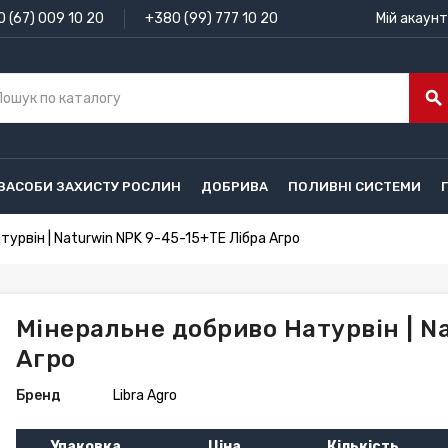
 (67) 009 10 20
+380 (99) 777 10 20
Мій акаунт
search
ЗАСОБИ ЗАХИСТУ РОСЛИН
ДОБРИВА
ПОЛИВНІ СИСТЕМИ
турвін | Naturwin NPK 9-45-15+TE Лібра Агро
Мінеральне добриво Натурвін | N
Агро
Бренд
Libra Agro
Упаковка
Ціна
Кількість