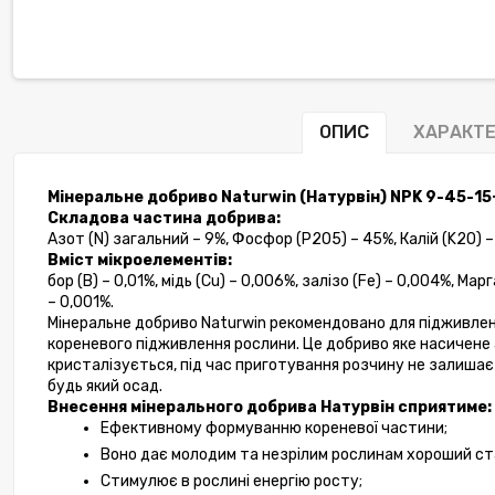
ОПИС
ХАРАКТ
Мінеральне добриво Naturwin (Натурвін) NPK 9-45-15
Складова частина добрива: 
Азот (N) загальний – 9%, Фосфор (P2O5) – 45%, Калій (K2O) –
Вміст мікроелементів:
бор (B) – 0,01%, мідь (Cu) – 0,006%, залізо (Fe) – 0,004%, Мар
– 0,001%. 
Мінеральне добриво Naturwin рекомендовано для підживленн
кореневого підживлення рослини. Це добриво яке насичене 
кристалізується, під час приготування розчину не залишає 
будь який осад. 
Внесення мінерального добрива Натурвін сприятиме:
Ефективному формуванню кореневої частини;
Воно дає молодим та незрілим рослинам хороший ста
Стимулює в рослині енергію росту;