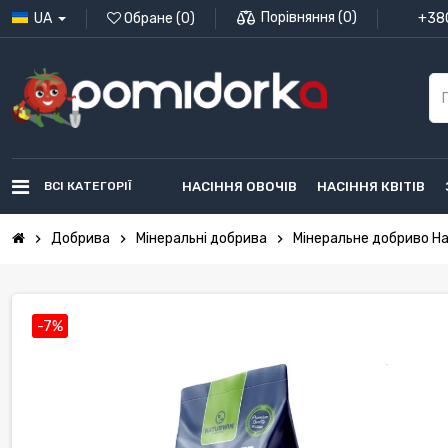
Порівняння
(
0
)
UA
Обране
(
0
)
+380
ВСІ КАТЕГОРІЇ
НАСІННЯ ОВОЧІВ
НАСІННЯ КВІТІВ
Добрива
Мінеральні добрива
Мінеральне добриво На
chevron_right
chevron_right
chevron_right
-7%