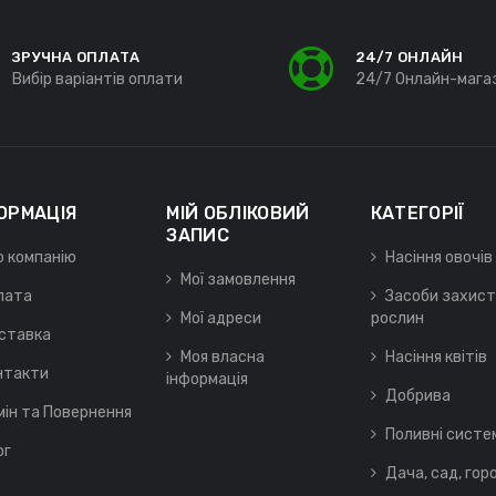
ЗРУЧНА ОПЛАТА
24/7 ОНЛАЙН
Вибір варіантів оплати
24/7 Онлайн-мага
ОРМАЦІЯ
МІЙ ОБЛІКОВИЙ
КАТЕГОРІЇ
ЗАПИС
о компанію
Насіння овочів
Мої замовлення
лата
Засоби захист
Мої адреси
рослин
ставка
Моя власна
Насіння квітів
нтакти
інформація
Добрива
мін та Повернення
Поливні систе
ог
Дача, сад, гор