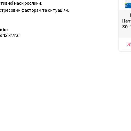
тивної маси рослини;
стресовим факторам та ситуаціям;
Нату
30-1
він:
 12 кг/га;
3