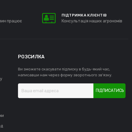
ПІДТРИМКА КЛІЄНТІВ
зин працює
Консультація наших агрономів
РОЗСИЛКА
Ви зможете скасувати підписку в будь-який час,
написавши нам через форму зворотнього зв'язку.
у
ПІДПИСАТИСЬ
ми
од