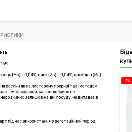
ЕРИСТИКИ
Від
+TE 
куп
 15%
ганець (Mn) – 0,04%, цинк (Zn) – 0,04%, молібден (Mo) 
-7%
я рослин як по листовому покриві так і методом 
азотом, фосфором, калієм добриво не 
нерозчиних залишків на дні посуду, не випадає в 
рт під час використання в вегетаційний період;