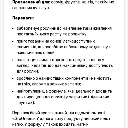
Призначений для:
овочів, фруктів, квітів, технічних
і зернових культур.
Переваги:
забезпечує рослини всіма елементами живлення
протягом їхнього росту та розвитку;
приготований на основі легкодоступних
елементів, що запобігає небажаному надлишку і
накопиченню солей;
залізо, цинк, мідь і марганець представлено у
вигляді хелатів, що дає максимальну доступність
для рослин;
зроблено з найчистіших компонентів і не містить
натрію, хлору та важких металів;
найпопулярніша формула, яка ідеально підходить
для вирощування овочів (у закритих і відкритих
ґрунтах).
Порошок білий кристалічний, від відомої компанії
«GroGreen». У даного типу продукту високий вміст
калію. У формулу також входять: магній,