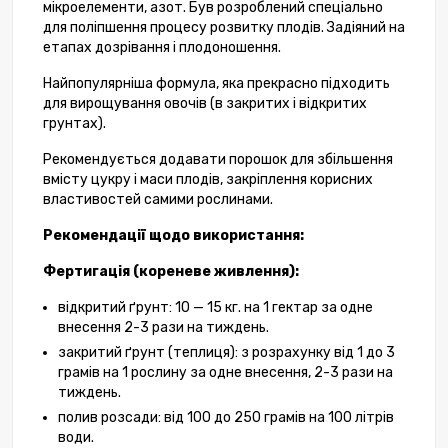
мікроелементи, азот. Був розроблений спеціально
для поліпшення процесу розвитку плодів. Задіяний на
етапах дозрівання і плодоношення.
Найпопулярніша формула, яка прекрасно підходить
для вирощування овочів (в закритих і відкритих
грунтах).
Рекомендується додавати порошок для збільшення
вмісту цукру і маси плодів, закріплення корисних
властивостей самими рослинами.
Рекомендації щодо використання:
Фертигація (кореневе живлення):
відкритий ґрунт: 10 — 15 кг. на 1 гектар за одне
внесення 2-3 рази на тиждень.
закритий ґрунт (теплиця): з розрахунку від 1 до 3
грамів на 1 рослину за одне внесення, 2-3 рази на
тиждень.
полив розсади: від 100 до 250 грамів на 100 літрів
води.