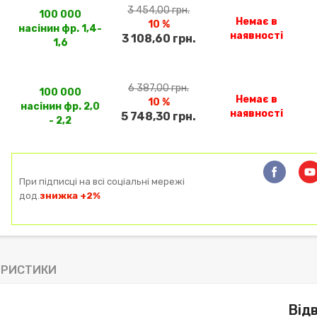
3 454,00 грн.
100 000
Немає в
10 %
насінин фр. 1,4-
наявності
3 108,60 грн.
1,6
6 387,00 грн.
100 000
Немає в
10 %
насінин фр. 2,0
наявності
5 748,30 грн.
- 2,2
При підписці на всі соціальні мережі
дод.
знижка +2%
ЕРИСТИКИ
Від