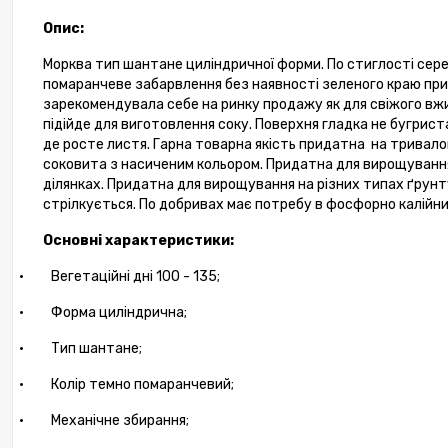
Опис:
Морква тип шантане циліндричної форми. По стиглості сере
помаранчеве забарвлення без наявності зеленого краю при
-10%
зарекомендувала себе на ринку продажу як для свіжого вжи
підійде для виготовлення соку. Поверхня гладка не бугрис
де росте листя. Гарна товарна якість придатна
на тривало
соковита з насиченим кольором. Придатна для вирощуванн
ділянках. Придатна для вирощування на різних типах ґрунту
стрілкується. По добривах має потребу в фосфорно калійних
Основні характеристики:
·
Вегетаційні дні 100 - 135;
·
Форма циліндрична;
Фунгіци
·
Тип шантане;
·
Колір темно помаранчевий;
4 581,
·
Механічне збирання;