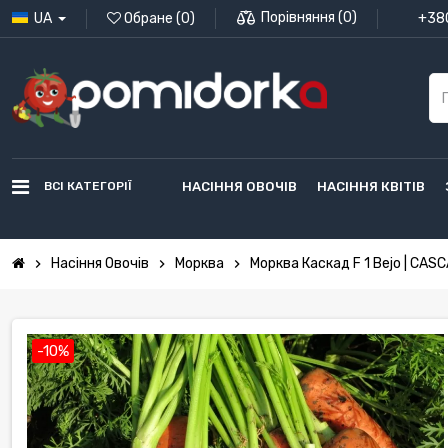
Порівняння
(
0
)
UA
Обране
(
0
)
+380
ВСІ КАТЕГОРІЇ
НАСІННЯ ОВОЧІВ
НАСІННЯ КВІТІВ
Насіння Овочів
Морква
Морква Каскад F 1 Bejo | CASC
chevron_right
chevron_right
chevron_right
-10%