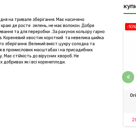
куп
дня на тривале зберігання. Має насичено
 краю де росте
зелень, не має волокон. Добре
-10%
-10
вання та для переробки . За рахунок кольору гарно
та. Кореневий хвостик короткий
та невелика шийка
го зберігання. Великий вміст цукру солодка та
я в промислових масштабах і на присадибних
. Має стійкість до вірусних хвороб. Не
 добривах як і всі коренеплоди.
д Танос 50 в. (Tanos)
Буряк столовий ТАУНУС F1
Ог
DuPont
Bejo | TAUNUS F1 Bejo
00 грн.
652,50 грн.
2
5 090,00 грн.
725,00 грн.