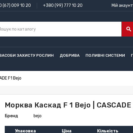
 (67) 009 10 20
+380 (99) 777 10 20
Мій акаунт
search
ЗАСОБИ ЗАХИСТУ РОСЛИН
ДОБРИВА
ПОЛИВНІ СИСТЕМИ
ADE F1 Bejo
Морква Каскад F 1 Bejo | CASCADE 
Бренд
bejo
Упаковка
Ціна
Кількість