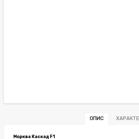
ОПИС
ХАРАКТ
Морква Каскад
F
1