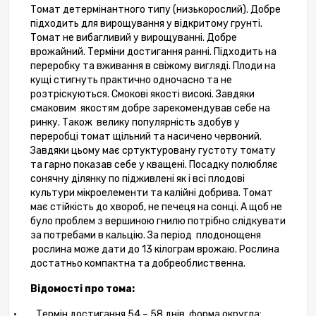
Томат детерм
і
нантного типу (низькорослий). Добре
підходить для вирощування у відкритому грунті.
Томат не вибагливий у вирощуванні. Добре
врожайний. Терміни достигання ранні. Підходить на
переробку та вживання в свіжому вигляді. Плоди на
кущі стигнуть практично одночасно та не
розтріскуються. Смокові якості високі. Завдяки
смаковим
якостям добре зарекомендував себе на
ринку. Також
велику популярність здобув у
переробці томат щільний та насичено червоний.
Завдяки цьому має сртуктуровану густоту томату
та гарно показав себе у кващені. Посадку полюбляє
сонячну ділянку по підживлені як і всі плодові
культури мікроелементи та калійні добрива. Томат
має стійкість до хвороб, не печеця на сонці. А щоб не
було проблем з вершиною гнилю потрібно слідкувати
за потребами в кальцію. За період
плодонощеня
рослина може дати до 13 кілограм врожаю. Рослина
достатньо компактна та добреоблиственна.
Відомості про тома:
·
Термін достигання 54 – 58 днів, форма округла;