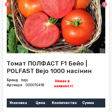
chevron_left
chevron_right
Томат ПОЛФАСТ F1 Бейо |
POLFAST Bejo 1000 насінин
Бренд
bejo
Немає в
Артикул
000015418
наявності
Упаковка
Цена
Колличество
Сумма