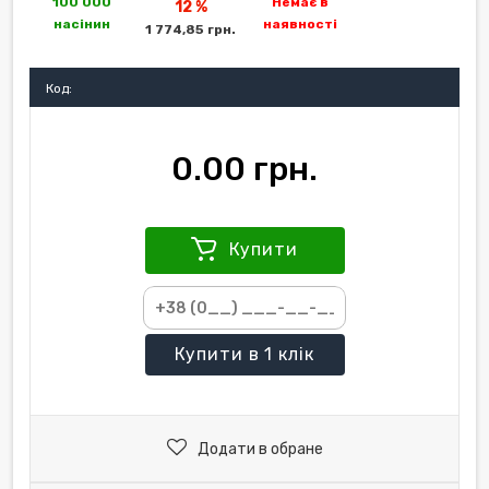
100 000
Немає в
12 %
насінин
наявності
1 774,85 грн.
Код:
0.00 грн.
Купити
Купити
в 1 клік
Додати в обране