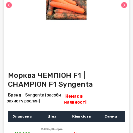
chevron_left
chevron_right
Морква ЧЕМПІОН F1 |
CHAMPION F1 Syngenta
Бренд
Syngenta (засоби
Немає в
захисту рослин)
наявності
Упаковка
Ціна
Кількість
Сумма
2 016,88 грн.