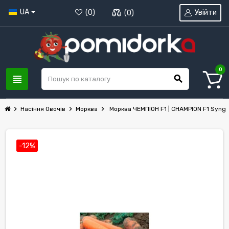
UA
Увійти
(
0
)
(
0
)
0
view_headline
search
chevron_right
chevron_right
chevron_right
Насіння Овочів
Морква
Морква ЧЕМПІОН F1 | CHAMPION F1 Syng
-12%