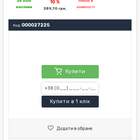
25 000
Немає в
10 %
насінин
наявності
389,70 грн.
000027225
Код:
Купити
Купити
в 1 клік
Додати в обране