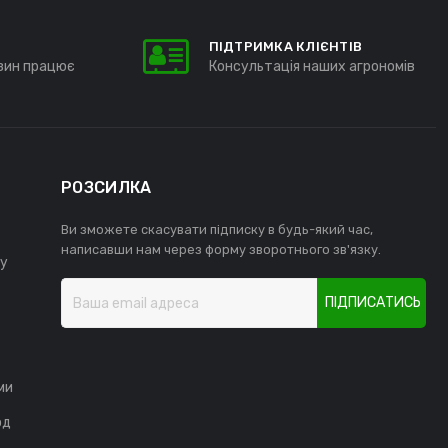
ПІДТРИМКА КЛІЄНТІВ
зин працює
Консультація наших агрономів
РОЗСИЛКА
Ви зможете скасувати підписку в будь-який час,
написавши нам через форму зворотнього зв'язку.
у
ПІДПИСАТИСЬ
ми
од