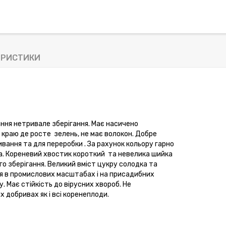
ЕРИСТИКИ
ння нетривале зберігання. Має насичено
 краю де росте
зелень, не має волокон. Добре
вання та для переробки . За рахунок кольору гарно
та. Кореневий хвостик короткий
та невелика шийка
го зберігання. Великий вміст цукру солодка та
я в промислових масштабах і на присадибних
. Має стійкість до вірусних хвороб. Не
 добривах як і всі коренеплоди.