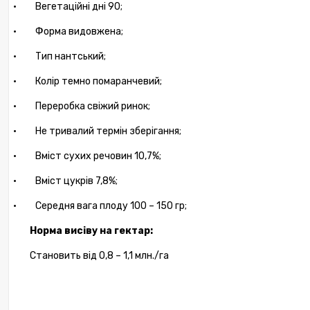
·
Вегетаційні дні 90;
·
Форма видовжена;
·
Тип нантський;
·
Колір темно помаранчевий;
·
Переробка свіжий ринок;
·
Не тривалий термін зберігання;
·
Вміст сухих речовин 10,7%;
·
Вміст цукрів 7,8%;
·
Середня вага плоду 100 – 150 гр;
Норма висіву на гектар:
Становить від 0,8 – 1,1 млн./га