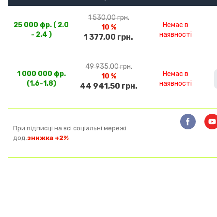
1 530,00 грн.
25 000 фр. ( 2.0
Немає в
10 %
- 2.4 )
наявності
1 377,00 грн.
49 935,00 грн.
1 000 000 фр.
Немає в
10 %
(1.6-1.8)
наявності
44 941,50 грн.
При підписці на всі соціальні мережі
дод.
знижка +2%