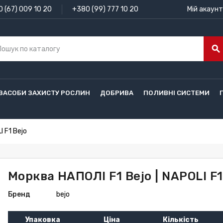
 (67) 009 10 20
+380 (99) 777 10 20
Мій акаунт
search
ЗАСОБИ ЗАХИСТУ РОСЛИН
ДОБРИВА
ПОЛИВНІ СИСТЕМИ
I F1 Bejo
Морква НАПОЛІ F1 Bejo | NAPOLI F1
Бренд
bejo
Упаковка
Ціна
Кількість