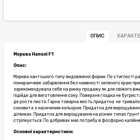
ОПИС
ХАРАКТ
Морква Наполі
F
1
Опис:
Морква нантського типу видовженої форми. По стиглості ра
помаранчеве забарвлення без наявності зеленого краю при
зарекомендувала себе на ринку продажу як для свіжого вжи
підійде для виготовлення соку. Поверхня гладка не бугрис
де росте листя. Гарна товарна якість придатна
не тривало
соковита з насиченим кольором. Придатна для вирощуванн
ділянках. Придатна для вирощування на різних типах ґрунту
стрілкується. По добривах має потребу в фосфорно калійних
Основні характеристики: