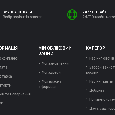
ЗРУЧНА ОПЛАТА
24/7 ОНЛАЙН
Вибір варіантів оплати
24/7 Онлайн-мага
ОРМАЦІЯ
МІЙ ОБЛІКОВИЙ
КАТЕГОРІЇ
ЗАПИС
о компанію
Насіння овочів
Мої замовлення
лата
Засоби захист
Мої адреси
рослин
ставка
Моя власна
Насіння квітів
нтакти
інформація
Добрива
мін та Повернення
Поливні систе
ог
Дача, сад, гор