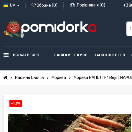
Порівняння
(
0
)
UA
Обране
(
0
)
+380
ВСІ КАТЕГОРІЇ
НАСІННЯ ОВОЧІВ
НАСІННЯ КВІТІВ
Насіння Овочів
Морква
Морква НАПОЛІ F1 Bejo | NAPOL
chevron_right
chevron_right
chevron_right
-10%