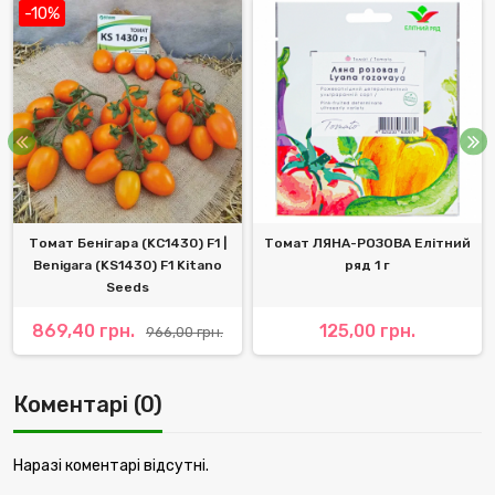
-10%
Томат Бенігара (KC1430) F1 |
Томат ЛЯНА-РОЗОВА Елітний
Benigara (KS1430) F1 Kitano
ряд 1 г
Seeds
869,40 грн.
125,00 грн.
966,00 грн.
Коментарі (0)
Наразі коментарі відсутні.