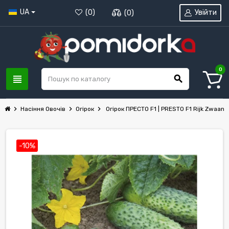
UA
Увійти
(
0
)
(
0
)
0
view_headline
search
chevron_right
chevron_right
chevron_right
Насіння Овочів
Огірок
Огірок ПРЕСТО F1 | PRESTO F1 Rijk Zwaan
-10%