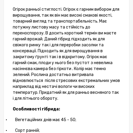
Огірок ранньої стиглості. Огірок є гарним вибором для
вирощування, так як він має високі смакові якості,
товарний вигляд та транспортабельність. Має
потужну листову масу та стійкість до
переноспорозу. В досить короткий термін ви маєте
гарний врожай. Даний гібрид підходить як для
свіжого ринку так і для переробки засолки та
консервації. Підходить як для вирощування в
закритому ґрунті так і в відкритому. Огірок має
гарний смак, плоди у нього без пустот з невелика
насіннєва камера без гіркоти . Колір має темно
зелений. Рослина достатньо витривала
відновлюється
після стресових екстремальних умов
наприклад від нестачі вологи чи високих
температур. Придатний як для ранньо весняного так
і для літнього обороту.
Особливості гібрида:
·
Вегетаційних днів має 45 - 50;
·
Сорт ранній;