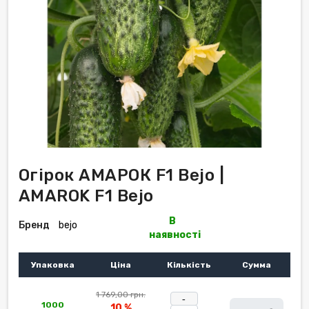
Огірок АМАРОК F1 Bejo |
AMAROK F1 Bejo
В
Бренд
bejo
наявності
Упаковка
Ціна
Кількість
Сумма
1 769,00 грн.
-
1000
10 %