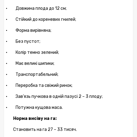
·
Довжина плода до 12 см;
·
Стійкий до кореневих гнилей;
·
Форма вирівняна;
·
Без пустот;
·
Колір темно зелений;
·
Має великі шипики;
·
Транспортабельний;
·
Переробка та свіжий ринок;
·
Зав’язь пучкова в одній пазусі 2 – 3 плоду;
·
Потужна кущова маса.
Норма висіву на га:
Становить на га 27 – 33 тисяч.