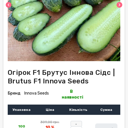
chevron_left
chevron_right
Огірок F1 Брутус Іннова Сідс |
Brutus F1 Innova Seeds
В
Бренд
Innova Seeds
наявності
Упаковка
Ціна
Кількість
Сумма
309,00 грн.
-
100
10 %