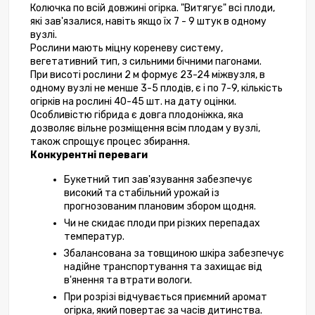
Колючка по всій довжині огірка. "Витягує" всі плоди, 
які зав'язалися, навіть якщо їх 7 - 9 штук в одному 
вузлі.
Рослини мають міцну кореневу систему, 
вегетативний тип, з сильними бічними пагонами.
При висоті рослини 2 м формує 23-24 міжвузля, в 
одному вузлі не менше 3-5 плодів, є і по 7-9, кількість 
огірків на рослині 40-45 шт. на дату оцінки.
Особливістю гібрида є довга плодоніжка, яка 
дозволяє вільне розміщення всім плодам у вузлі, 
також спрощує процес збирання.
Конкурентні переваги
Букетний тип зав'язування забезпечує 
високий та стабільний урожай із 
прогнозованим плановим збором щодня.
Чи не скидає плоди при різких перепадах 
температур.
Збалансована за товщиною шкіра забезпечує 
надійне транспортування та захищає від 
в'янення та втрати вологи.
При розрізі відчувається приємний аромат 
огірка, який повертає за часів дитинства.