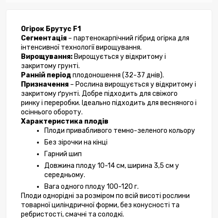
Огірок Брутус F1
Сегментація
 – партенокарпічний гібрид огірка для 
інтенсивної технології вирощування.
Вирощування:
 Вирощується у відкритому і 
закритому грунті.
Ранній період
 плодоношення (32-37 днів).
Призначення
 – Рослина вирощується у відкритому і 
закритому ґрунті. Добре підходить для свіжого 
ринку і переробки. Ідеально підходить для весняного і 
осіннього обороту.
Характеристика плодів 
Плоди привабливого темно-зеленого кольору
Без зірочки на кінці
Гарний шип
Довжина плоду 10-14 см, ширина 3,5 см у 
середньому.
Вага одного плоду 100-120 г.
Плоди однорідні за розміром по всій висоті рослини 
товарної циліндричної форми, без конусності та 
ребристості, смачні та солодкі.