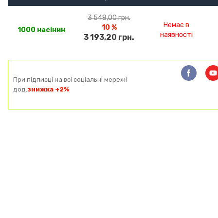
3 548,00 грн.
Немає в
10 %
1000 насінин
наявності
3 193,20 грн.
При підписці на всі соціальні мережі
дод.
знижка +2%