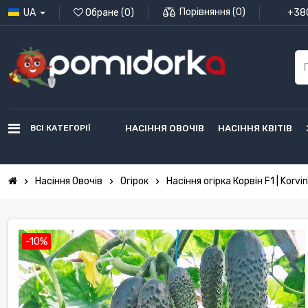
Порівняння
(
0
)
UA
Обране
(
0
)
+380
ВСІ КАТЕГОРІЇ
НАСІННЯ ОВОЧІВ
НАСІННЯ КВІТІВ
Насіння Овочів
Огірок
Насіння огірка Корвін F1 | Korvi
chevron_right
chevron_right
chevron_right
-10%