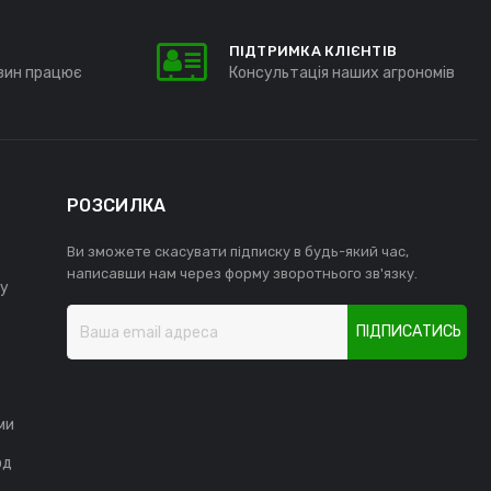
ПІДТРИМКА КЛІЄНТІВ
зин працює
Консультація наших агрономів
РОЗСИЛКА
Ви зможете скасувати підписку в будь-який час,
написавши нам через форму зворотнього зв'язку.
у
ПІДПИСАТИСЬ
ми
од