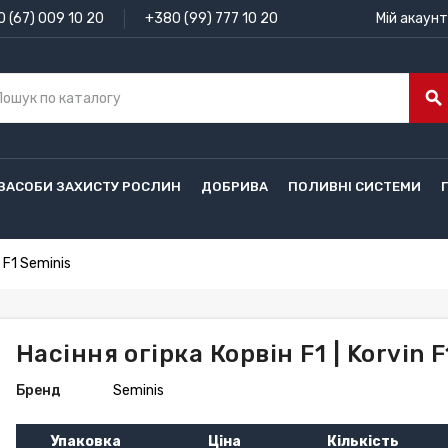
 (67) 009 10 20
+380 (99) 777 10 20
Мій акаунт
search
ЗАСОБИ ЗАХИСТУ РОСЛИН
ДОБРИВА
ПОЛИВНІ СИСТЕМИ
n F1 Seminis
Насіння огірка Корвін F1 | Korvin 
Бренд
Seminis
Упаковка
Ціна
Кількість