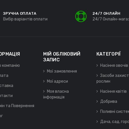
ЗРУЧНА ОПЛАТА
24/7 ОНЛАЙН
Вибір варіантів оплати
24/7 Онлайн-мага
ОРМАЦІЯ
МІЙ ОБЛІКОВИЙ
КАТЕГОРІЇ
ЗАПИС
о компанію
Насіння овочів
Мої замовлення
лата
Засоби захист
Мої адреси
рослин
ставка
Моя власна
Насіння квітів
нтакти
інформація
Добрива
мін та Повернення
Поливні систе
ог
Дача, сад, гор