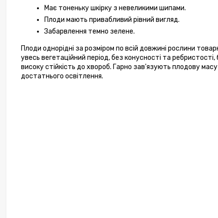
Має тоненьку шкірку з невеликими шипами.
Плоди мають привабливий рівний вигляд.
Забарвлення темно зелене.
Плоди однорідні за розміром по всій довжині рослини товар
увесь вегетаційний період, без конусності та ребристості, б
високу стійкість до хвороб. Гарно зав'язують плодову масу
достатнього освітлення.