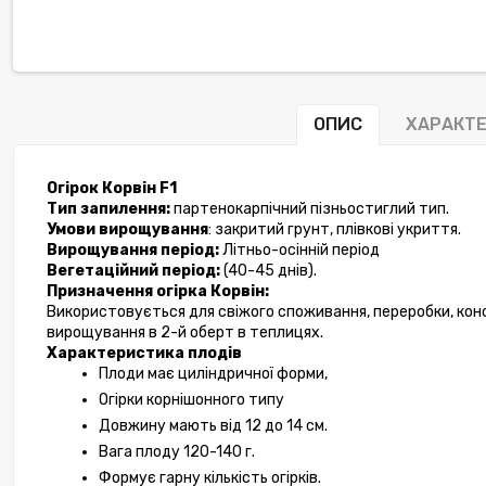
ОПИС
ХАРАКТ
Огірок Корвін F1
Тип запилення:
 партенокарпічний пізньостиглий тип.
Умови вирощування
: закритий грунт, плівкові укриття.
Вирощування період:
 Літньо-осінній період
Вегетаційний період:
 (40-45 днів).
Призначення огірка Корвін:
Використовується для свіжого споживання, переробки, конс
вирощування в 2-й оберт в теплицях. 
Характеристика плодів 
Плоди має циліндричної форми,
Огірки корнішонного типу
Довжину мають від 12 до 14 см.
Вага плоду 120-140 г.
Формує гарну кількість огірків.