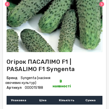
chevron_left
chevron_right
Огірок ПАСАЛІМО F1 |
PASALIMO F1 Syngenta
Бренд
Syngenta (насіння
В
овочевих культур)
наявності
Артикул
000015188
Упаковка
Ціна
Кількість
Сумма