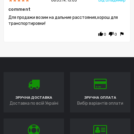
Від Владимир
06.03.19, 15:05
comment
Для продажи возим на дальние расстояния,хорош для
транспортировки!
thumb_up
thumb_down
flag
0
0
ЗРУЧНА ДОСТАВКА
ЗРУЧНА ОПЛАТА
Доставка по всій Україні
Вибір варіантів оплати