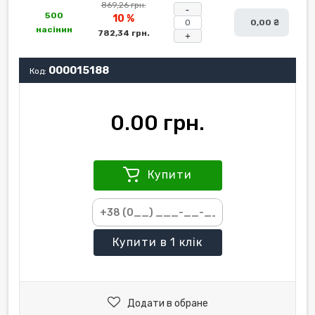
869,26 грн.
-
500
10 %
0,00 ₴
насінин
782,34 грн.
+
000015188
Код:
0.00 грн.
Купити
Купити
в 1 клік
Додати в обране