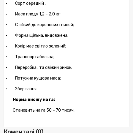
·
Сорт середній ;
·
Маса плоду 1,2 – 2,0 кг;
·
Стійкий до кореневих гнилей;
·
Форма щільна, видовжена;
·
Колір має світло зелений;
·
Транспортабельна;
·
Переробка,
та свіжий ринок;
·
Потужна кущова маса;
·
Зберігання.
Норма висіву на га:
Становить на га 50 – 70 тисяч.
Коментарі (0)