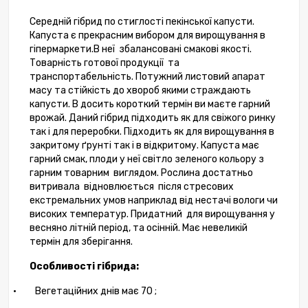
Середній гібрид по стиглості пекінської капусти.
Капуста є прекрасним вибором для вирощування в
гіпермаркети.В неї
збалансовані смакові якості.
Товарність готової продукції
та
транспортабельність. Потужний листовий апарат
масу та стійкість до хвороб якими страждають
капусти. В досить короткий термін ви маєте гарний
врожай. Даний гібрид підходить як для свіжого ринку
так і для переробки. Підходить як для вирощування в
закритому ґрунті так і в відкритому. Капуста має
гарний смак, плоди у неї світло зеленого кольору з
гарним товарним
виглядом. Рослина достатньо
витривала
відновлюється
після стресових
екстремальних умов наприклад від нестачі вологи чи
високих температур. Придатний
для вирощування у
весняно літній період, та осінній. Має невеликій
термін для зберігання.
Особливості гібрида:
·
Вегетаційних днів має 70 ;