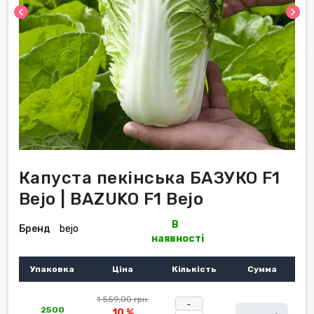
chevron_left
chevron_right
Капуста пекінська БАЗУКО F1
Bejo | BAZUKO F1 Bejo
В
Бренд
bejo
наявності
Упаковка
Ціна
Кількість
Сумма
1 559,00 грн.
-
2500
10 %