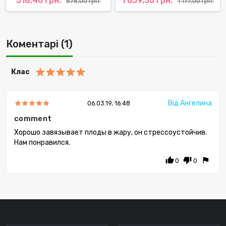
518,40 грн.
1 059,30 грн.
576,00 грн.
1 177,00 грн.
Коментарі (1)
Клас
Від Ангелина
06.03.19, 16:48
comment
Хорошо завязывает плоды в жару, он стрессоустойчив.
Нам понравился.
thumb_up
thumb_down
flag
0
0