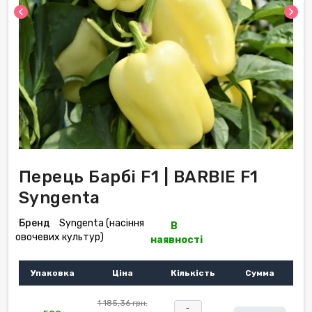
chevron_left
chevron_right
Перець Барбі F1 | BARBIE F1
Syngenta
Бренд
Syngenta (насіння
В
овочевих культур)
наявності
Упаковка
Ціна
Кількість
Сумма
1 185,36 грн.
-