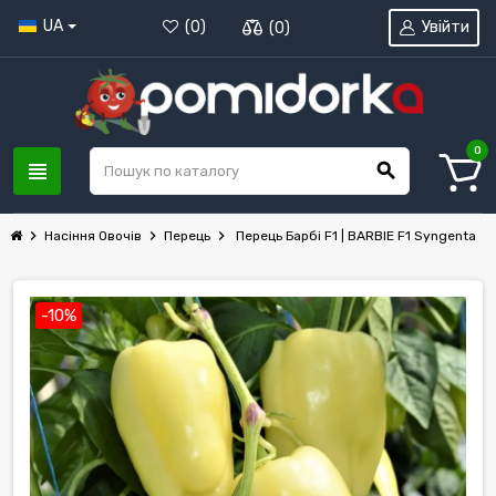
UA
Увійти
(
0
)
(
0
)
0
view_headline
search
chevron_right
chevron_right
chevron_right
Насіння Овочів
Перець
Перець Барбі F1 | BARBIE F1 Syngenta
-10%