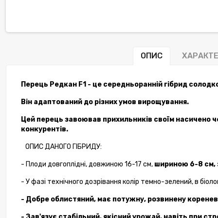
ОПИС
ХАРАКТ
Перець Редкан
F1
- це середньоранній
гібрид
солодк
Він адаптований до різних умов вирощування.
Цей перець завоював прихильників своїм насичено ч
конкурентів.
ОПИС ДАНОГО ГІБРИДУ:
- Плоди
довгоплідні
,
довжиною
16-17
см
,
шириною
6-8
см
,
- У
фазі
технічного
дозрівання
колір
темно-зелений
, в
біоло
- Добре
облистяний
,
має
потужну
,
розвинену
коренев
- Зав'язує
стабільний
,
якісний урожай, навіть при стр