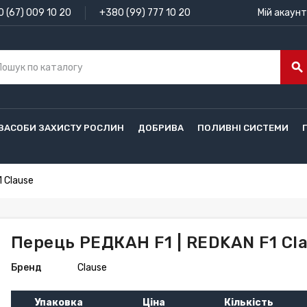
 (67) 009 10 20
+380 (99) 777 10 20
Мій акаунт
search
ЗАСОБИ ЗАХИСТУ РОСЛИН
ДОБРИВА
ПОЛИВНІ СИСТЕМИ
 Clause
Перець РЕДКАН F1 | REDKAN F1 Cl
Бренд
Clause
Упаковка
Ціна
Кількість