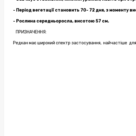
- Період вегетації
становить
70- 72
дня, з моменту в
- Рослина
середньоросла
,
висотою
57
см
.
ПРИЗНАЧЕННЯ:
Редкан має широкий спектр застосування, найчастіше
дл