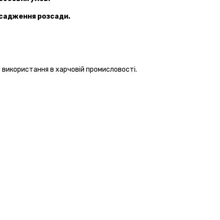
исадження розсади.
я
використання
в
харчовій
промисловості
.