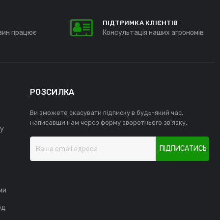
ПІДТРИМКА КЛІЄНТІВ
зин працює
Консультація наших агрономів
РОЗСИЛКА
Ви зможете скасувати підписку в будь-який час,
написавши нам через форму зворотнього зв'язку.
у
ПІДПИСАТИСЬ
ми
од