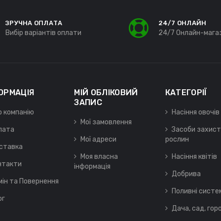
ЗРУЧНА ОПЛАТА
24/7 ОНЛАЙН
Вибір варіантів оплати
24/7 Онлайн-мага
ОРМАЦІЯ
МІЙ ОБЛІКОВИЙ
КАТЕГОРІЇ
ЗАПИС
о компанію
Насіння овочів
Мої замовлення
лата
Засоби захист
Мої адреси
рослин
ставка
Моя власна
Насіння квітів
нтакти
інформація
Добрива
мін та Повернення
Поливні систе
ог
Дача, сад, гор