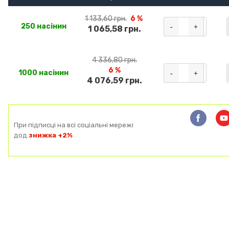
1 133,60 грн.
6 %
-
+
250 насінин
1 065,58 грн.
4 336,80 грн.
6 %
-
+
1000 насінин
4 076,59 грн.
При підписці на всі соціальні мережі
дод.
знижка +2%