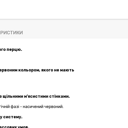
ЕРИСТИКИ
ого
перцю
.
ервоним кольором, якого не мають
 з
щільними
м'ясистими
стінками
.
гічній фазі
-
насичений
червоний
.
у
систему
.
ессових умов.