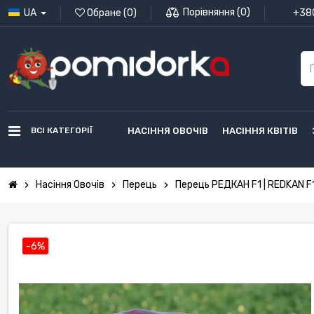
Порівняння
(
0
)
UA
Обране
(
0
)
+380
ВСІ КАТЕГОРІЇ
НАСІННЯ ОВОЧІВ
НАСІННЯ КВІТІВ
Насіння Овочів
Перець
Перець РЕДКАН F1 | REDKAN F1
chevron_right
chevron_right
chevron_right
-6%