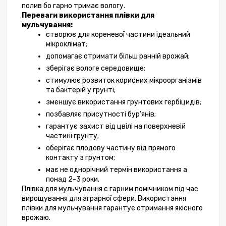
полив бо гарно тримає вологу.
Переваги використання плівки для 
мульчування:
створює для кореневої частини ідеальний 
мікроклімат;
допомагає отримати більш ранній врожай;
зберігає вологе середовище;
стимулює розвиток корисних мікроорганізмів 
та бактерій у грунті;
зменшує використання грунтових гербіцидів;
позбавляє присутності бур'янів;
гарантує захист від цвілі на поверхневій 
частині грунту;
оберігає плодову частину від прямого 
контакту з грунтом;
має не однорічний термін використання а 
понад 2-3 роки.
Плівка для мульчування є гарним помічником під час 
вирощування для аграрної сфери. Використання
плівки для мульчування гарантує отримання якісного 
врожаю.