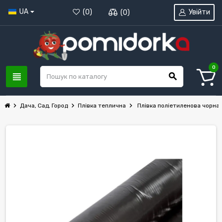
UA
Увійти
(
0
)
(
0
)
0
view_headline
search
chevron_right
chevron_right
chevron_right
Дача, Сад, Город
Плівка теплична
Плівка поліетиленова чорна 