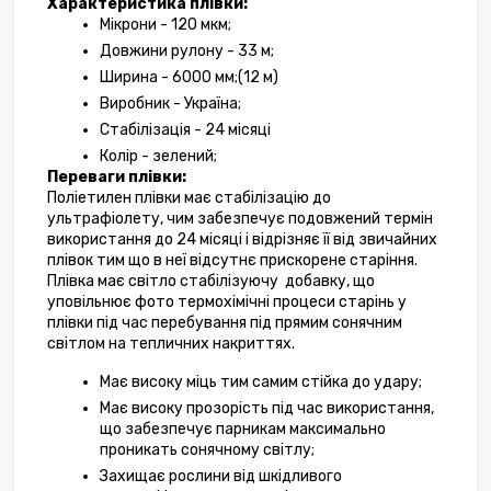
Характеристика плівки:
Мікрони - 
120 мкм
;
Довжини рулону - 33 м;
Ширина - 
6000 мм
;(12 м)
Виробник - Україна;
Стабілізація - 
24 місяці
Колір - зелений;
Переваги плівки:
Поліетилен плівки має стабілізацію до 
ультрафіолету, чим забезпечує подовжений термін 
використання до 24 місяці і відрізняє її від звичайних 
плівок тим що в неї відсутнє прискорене старіння. 
Плівка має світло стабілізуючу  добавку, що 
уповільнює фото термохімічні процеси старінь у 
плівки під час перебування під прямим сонячним 
світлом на тепличних накриттях.
Має високу міць тим самим стійка до удару;
Має високу прозорість під час використання, 
що забезпечує парникам максимально 
проникать сонячному світлу;
Захищає рослини від шкідливого 