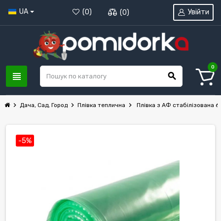
UA
Увійти
(
0
)
(
0
)
0
view_headline
search
chevron_right
chevron_right
chevron_right
Дача, Сад, Город
Плівка теплична
Плівка з АФ стабілізована 60
-5%