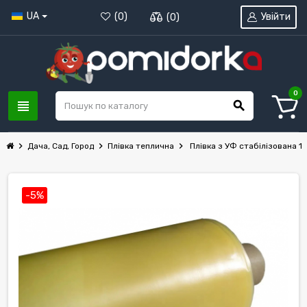
UA
Увійти
(
0
)
(
0
)
0
view_headline
search
chevron_right
chevron_right
chevron_right
Дача, Сад, Город
Плівка теплична
Плівка з УФ стабілізована 15
-5%