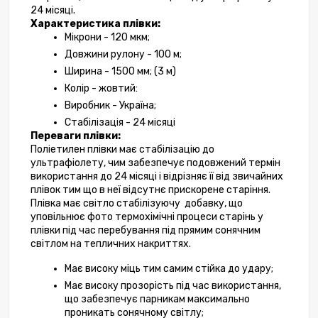
24 місяці. 
Характеристика плівки:
Мікрони - 
120 мкм
;
Довжини рулону - 100 м;
Ширина - 
1500 мм
; (3 м)
Колір - жовтий:
Виробник - Україна;
Стабілізація - 
24 місяці
Переваги плівки:
Поліетилен плівки має стабілізацію до 
ультрафіолету, чим забезпечує подовжений термін 
використання до 24 місяці і відрізняє її від звичайних 
плівок тим що в неї відсутнє прискорене старіння. 
Плівка має світло стабілізуючу  добавку, що 
уповільнює фото термохімічні процеси старінь у 
плівки під час перебування під прямим сонячним 
світлом на тепличних накриттях.
Має високу міць тим самим стійка до удару;
Має високу прозорість під час використання, 
що забезпечує парникам максимально 
проникать сонячному світлу;