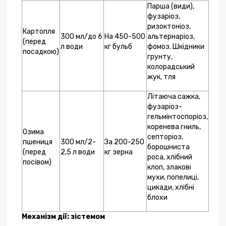
Парша (види),
фузаріоз,
ризоктоніоз,
Картопля
300 мл/до 6
На 450-500
альтернаріоз,
(перед
л води
кг бульб
фомоз. Шкідники
посадкою)
грунту,
колорадський
жук, тля
Літаюча сажка,
фузаріоз-
гельмінтоспоріоз,
коренева гниль,
Озима
септоріоз,
пшениця
300 мл/2-
За 200-250
борошниста
(перед
2,5 л води
кг зерна
роса, хлібний
посівом)
клоп, злакові
мухи, попелиці,
цикади, хлібні
блохи
Механізм дії: з
істемом