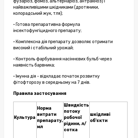
фузаріоз, фомоз, альтернаріоз, антракноз) і
найважливішими шкідниками (дротяники,
колорадський жук, тля);
• Готова препаративна формула
інсектофунгіцидного препарату;
• Комплексна дія препарату дозволяє отримати
високий і стабільний урожай;
• Контроль фарбування насіннєвих бульб через
наявність барвника;
• Імунна дія - відкладає початок розвитку
фітофторозу в середньому на 7 днів.
Правила застосування
Швидкість
Норма
потоку
витрати
шкідливі
Культура
робочої
препарату,
об'єкти
рідини, л/
мл
сотка