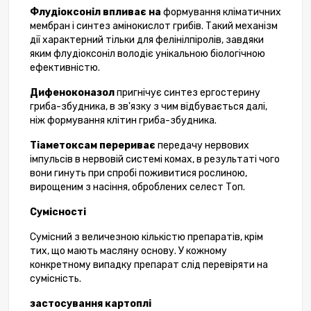
Флудіоксоніл впливає на
формування кліматичних
мембран і синтез амінокислот грибів. Такий механізм
дії характерний тільки для фелінілпіролів, завдяки
яким флудіоксоніл володіє унікальною біологічною
ефективністю.
Дифеноконазол
пригнічує синтез ергостерину
гриба-збудника, в зв'язку з чим відбувається далі,
ніж формування клітин гриба-збудника.
Тіаметоксам перериває
передачу нервових
імпульсів в нервовій системі комах, в результаті чого
вони гинуть при спробі поживитися рослиною,
вирощеним з насіння, оброблених селест Топ.
Сумісності
Сумісний з величезною кількістю препаратів, крім
тих, що мають масляну основу. У кожному
конкретному випадку препарат слід перевіряти на
сумісність.
застосування картоплі