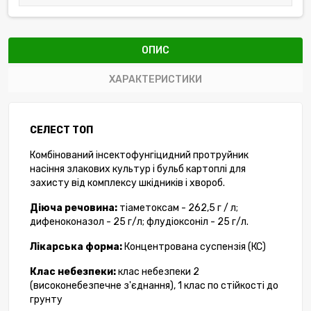
ОПИС
ХАРАКТЕРИСТИКИ
СЕЛЕСТ ТОП
Комбінований інсектофунгіцидний протруйник
насіння злакових культур і бульб картоплі для
захисту від комплексу шкідників і хвороб.
Діюча речовина:
тіаметоксам - 262,5 г / л;
дифеноконазол - 25 г/л; флудіоксоніл - 25 г/л.
Лікарська форма:
Концентрована суспензія (КС)
Клас небезпеки:
клас небезпеки 2
(високонебезпечне з'єднання), 1 клас по стійкості до
грунту