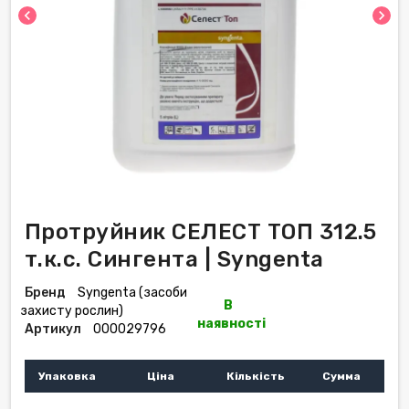
chevron_left
chevron_right
Протруйник СЕЛЕСТ ТОП 312.5
т.к.с. Сингента | Syngenta
Бренд
Syngenta (засоби
В
захисту рослин)
наявності
Артикул
000029796
Упаковка
Ціна
Кількість
Сумма