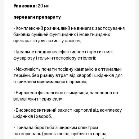
Упаковка:
20 мл
переваги препарату
• Комплексний розчин, який не вимагає застосування
бакових сумішей фунгіцидних і інсектицидних
препаратів для захисту насіння;
• Ідеальне поєднання ефективності проти гнилі
фузаріозу і гельмінтоспоріозу етіології;
• Можливість почати посівну кампанію в оптимальні
терміни, без ризику втрат від хвороб і шкідників для
отримання максимального врожаю;
• Виражена фізіологічна стимуляція, заснована на
впливі «життєвих сил»;
• Високоефективний захист картоплі від комплексу
шкідників і хвороб;
• Тривала боротьба з широким спектром
захворювань (ризоктоніоз, срібляста парша,